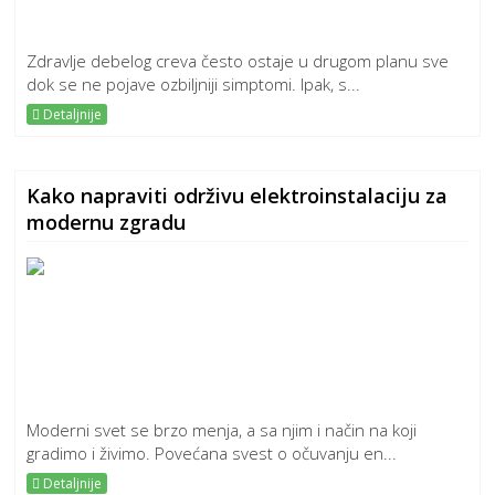
Zdravlje debelog creva često ostaje u drugom planu sve
dok se ne pojave ozbiljniji simptomi. Ipak, s...
Detaljnije
Kako napraviti održivu elektroinstalaciju za
modernu zgradu
Moderni svet se brzo menja, a sa njim i način na koji
gradimo i živimo. Povećana svest o očuvanju en...
Detaljnije