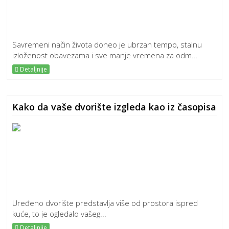
Savremeni način života doneo je ubrzan tempo, stalnu
izloženost obavezama i sve manje vremena za odm...
Detaljnije
Kako da vaše dvorište izgleda kao iz časopisa
Uređeno dvorište predstavlja više od prostora ispred
kuće, to je ogledalo vašeg...
Detaljnije