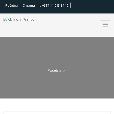
Početna
O nama
+381 11 613 84 12
Početna
/