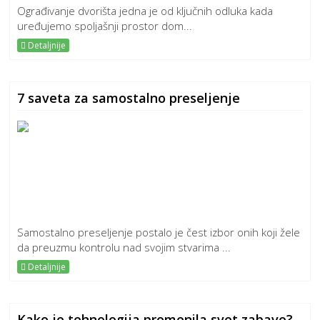
Ograđivanje dvorišta jedna je od ključnih odluka kada
uređujemo spoljašnji prostor dom...
Detaljnije
7 saveta za samostalno preseljenje
Samostalno preseljenje postalo je čest izbor onih koji žele
da preuzmu kontrolu nad svojim stvarima ...
Detaljnije
Kako je tehnologija promenila svet zabave?