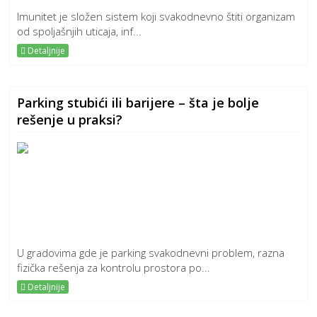
Imunitet je složen sistem koji svakodnevno štiti organizam
od spoljašnjih uticaja, inf...
Detaljnije
Parking stubići ili barijere – šta je bolje
rešenje u praksi?
U gradovima gde je parking svakodnevni problem, razna
fizička rešenja za kontrolu prostora po...
Detaljnije