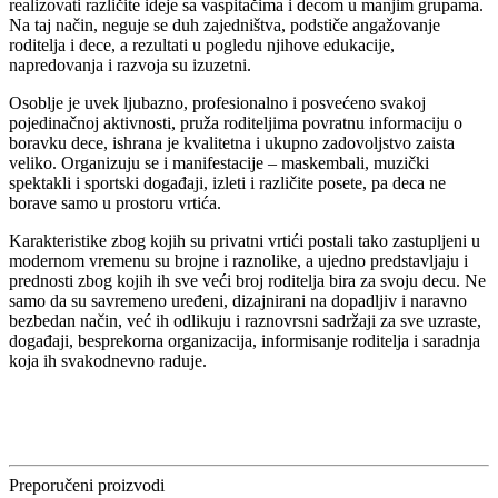
realizovati različite ideje sa vaspitačima i decom u manjim grupama.
Na taj način, neguje se duh zajedništva, podstiče angažovanje
roditelja i dece, a rezultati u pogledu njihove edukacije,
napredovanja i razvoja su izuzetni.
Osoblje je uvek ljubazno, profesionalno i posvećeno svakoj
pojedinačnoj aktivnosti, pruža roditeljima povratnu informaciju o
boravku dece, ishrana je kvalitetna i ukupno zadovoljstvo zaista
veliko. Organizuju se i manifestacije – maskembali, muzički
spektakli i sportski događaji, izleti i različite posete, pa deca ne
borave samo u prostoru vrtića.
Karakteristike zbog kojih su privatni vrtići postali tako zastupljeni u
modernom vremenu su brojne i raznolike, a ujedno predstavljaju i
prednosti zbog kojih ih sve veći broj roditelja bira za svoju decu. Ne
samo da su savremeno uređeni, dizajnirani na dopadljiv i naravno
bezbedan način, već ih odlikuju i raznovrsni sadržaji za sve uzraste,
događaji, besprekorna organizacija, informisanje roditelja i saradnja
koja ih svakodnevno raduje.
Preporučeni proizvodi