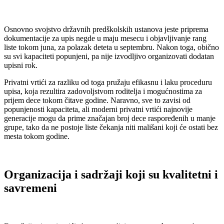
Osnovno svojstvo državnih predškolskih ustanova jeste priprema
dokumentacije za upis negde u maju mesecu i objavljivanje rang
liste tokom juna, za polazak deteta u septembru. Nakon toga, obično
su svi kapaciteti popunjeni, pa nije izvodljivo organizovati dodatan
upisni rok.
Privatni vrtići za razliku od toga pružaju efikasnu i laku proceduru
upisa, koja rezultira zadovoljstvom roditelja i mogućnostima za
prijem dece tokom čitave godine. Naravno, sve to zavisi od
popunjenosti kapaciteta, ali moderni privatni vrtići najnovije
generacije mogu da prime značajan broj dece raspoređenih u manje
grupe, tako da ne postoje liste čekanja niti mališani koji će ostati bez
mesta tokom godine.
Organizacija i sadržaji koji su kvalitetni i
savremeni