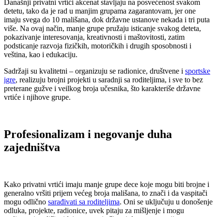
Današnji privatni vrtići akcenat stavljaju na posvećenost svakom
detetu, tako da je rad u manjim grupama zagarantovam, jer one
imaju svega do 10 mališana, dok državne ustanove nekada i tri puta
više. Na ovaj način, manje grupe pružaju isticanje svakog deteta,
pokazivanje interesovanja, kreativnosti i maštovitosti, zatim
podsticanje razvoja fizičkih, motoričkih i drugih sposobnosti i
veština, kao i edukaciju.
Sadržaji su kvalitetni – organizuju se radionice, društvene i
sportske
igre
, realizuju brojni projekti u saradnji sa roditeljima, i sve to bez
preterane gužve i veilkog broja učesnika, što karakteriše državne
vrtiće i njihove grupe.
Profesionalizam i negovanje duha
zajedništva
Kako privatni vrtići imaju manje grupe dece koje mogu biti brojne i
generalno vršiti prijem većeg broja mališana, to znači i da vaspitači
mogu odlično
sarađivati sa roditeljima
. Oni se uključuju u donošenje
odluka, projekte, radionice, uvek pitaju za mišljenje i mogu