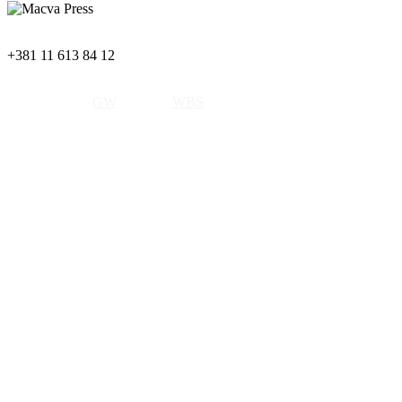
+381 11 613 84 12
Copyright © 2019 MacvaPress. All rights reserved.
Izrada sajta by
GW
, SEO by
WBS