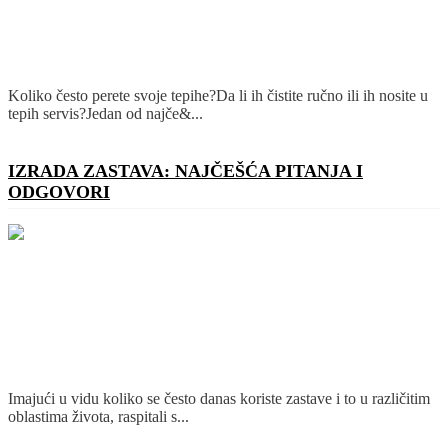
Koliko često perete svoje tepihe?Da li ih čistite ručno ili ih nosite u
tepih servis?Jedan od najče&...
Detaljnije
IZRADA ZASTAVA: NAJČEŠĆA PITANJA I
ODGOVORI
Imajući u vidu koliko se često danas koriste zastave i to u različitim
oblastima života, raspitali s...
Detaljnije