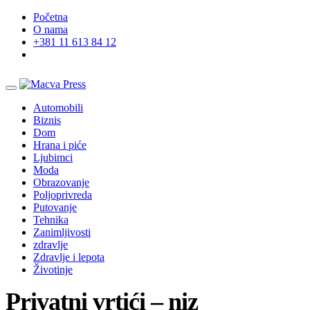
Početna
O nama
+381 11 613 84 12
Automobili
Biznis
Dom
Hrana i piće
Ljubimci
Moda
Obrazovanje
Poljoprivreda
Putovanje
Tehnika
Zanimljivosti
zdravlje
Zdravlje i lepota
Životinje
Privatni vrtići – niz