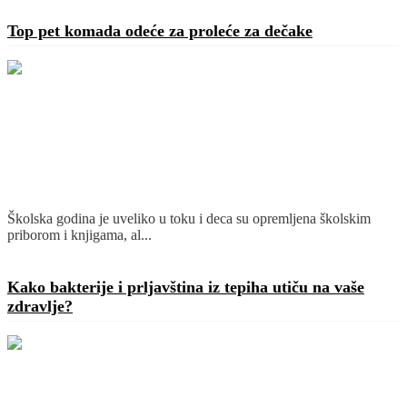
Top pet komada odeće za proleće za dečake
Školska godina je uveliko u toku i deca su opremljena školskim
priborom i knjigama, al...
Detaljnije
Kako bakterije i prljavština iz tepiha utiču na vaše
zdravlje?