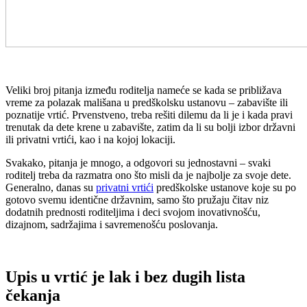
Veliki broj pitanja između roditelja nameće se kada se približava
vreme za polazak mališana u predškolsku ustanovu – zabavište ili
poznatije vrtić. Prvenstveno, treba rešiti dilemu da li je i kada pravi
trenutak da dete krene u zabavište, zatim da li su bolji izbor državni
ili privatni vrtići, kao i na kojoj lokaciji.
Svakako, pitanja je mnogo, a odgovori su jednostavni – svaki
roditelj treba da razmatra ono što misli da je najbolje za svoje dete.
Generalno, danas su
privatni vrtići
predškolske ustanove koje su po
gotovo svemu identične državnim, samo što pružaju čitav niz
dodatnih prednosti roditeljima i deci svojom inovativnošću,
dizajnom, sadržajima i savremenošću poslovanja.
Upis u vrtić je lak i bez dugih lista
čekanja