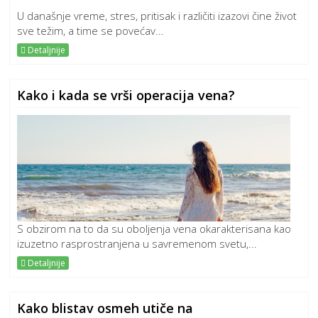
U današnje vreme, stres, pritisak i različiti izazovi čine život
sve težim, a time se povećav...
Detaljnije
Kako i kada se vrši operacija vena?
S obzirom na to da su oboljenja vena okarakterisana kao
izuzetno rasprostranjena u savremenom svetu,...
Detaljnije
Kako blistav osmeh utiče na