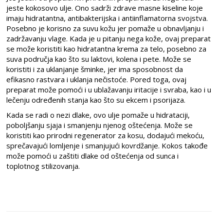
jeste kokosovo ulje. Ono sadrži zdrave masne kiseline koje
imaju hidratantna, antibakterijska i antiinflamatorna svojstva.
Posebno je korisno za suvu kožu jer pomaže u obnavljanju i
zadržavanju vlage. Kada je u pitanju nega kože, ovaj preparat
se može koristiti kao hidratantna krema za telo, posebno za
suva područja kao što su laktovi, kolena i pete. Može se
koristiti i za uklanjanje šminke, jer ima sposobnost da
efikasno rastvara i uklanja nečistoće. Pored toga, ovaj
preparat može pomoći i u ublažavanju iritacije i svraba, kao i u
lečenju određenih stanja kao što su ekcem i psorijaza.
Kada se radi o nezi dlake, ovo ulje pomaže u hidrataciji,
poboljšanju sjaja i smanjenju njenog oštećenja. Može se
koristiti kao prirodni regenerator za kosu, dodajući mekoću,
sprečavajući lomljenje i smanjujući kovrdžanje. Kokos takođe
može pomoći u zaštiti dlake od oštećenja od sunca i
toplotnog stilizovanja.