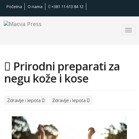
Početna
O nama
+381 11 613 84 12
Prirodni preparati za
negu kože i kose
Zdravlje i lepota
Zdravlje i lepota