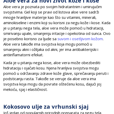
Aloe vera za novi život kože i kose
Aloe vera je poznata po svojim hidratantnim i umirujućim
svojstvima. Gel koji se pravi od listova aloe vere sadrži
mnoge hranljive materije kao što su vitamini, minerali,
aminokiseline i enzimi koji su korisni za negu kože i kose. Kada
je u pitanju nega tela, aloe vera može pomoći u hidrataciji,
smirivanju upale, smanjenju iritacije i opekotina od sunca. Ovo
je posebno korisno za ljude sa
suvom i osetljivom kožom
.
Aloe vera takođe ima svojstva koja mogu pomoći u
smanjenju akni i ožiljaka od akni, jer ima antibakterijski i
antiinflamatorni efekat.
Kada je u pitanju nega kose, aloe vera može obezbediti
hidrataciju i ojačati kosu. Njena hranljiva svojstva mogu
pomoći u održavanju zdrave kože glave, sprečavanju peruti i
podsticanju rasta. Takođe se veruje da aloe vera ima
svojstva koja mogu da povrate oštećenu kosu, dajući joj
mekoću, sjaj i elastičnost.
Kokosovo ulje za vrhunski sjaj
Još jedan od popularnih prirodnih preparata za negu tela