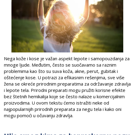
Nega kože i kose je važan aspekt lepote i samopouzdanja za
mnoge ljude. Međutim, često se suočavamo sa raznim
problemima kao što su suva koža, akne, perut, gubitak i
oštećenje kose. U potrazi za efikasnim rešenjima, sve više
žena se okreće prirodnim preparatima za održavanje zdravlja
i lepote tela. Prirodni preparati mogu pružiti korisne efekte
bez štetnih hemikalija koje se često nalaze u komercijalnim
proizvodima. U ovom tekstu ćemo istražiti neke od
najpopularnijih prirodnih preparata za negu tela i kako oni
mogu pomoći u očuvanju zdravlja.