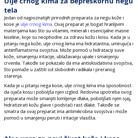
Ulje crnog kima za bepreskornu negu
tela
Jedan od najpoznatijih prirodnih preparata za negu kože i
kose je
ulje crnog kima
. Ovaj preparat je bogat hranljivim
materijama kao što su vitamini, minerali i esencijalne masne
kiseline, koje su neophodne za zdravu kožu i kosu. Kada je u
pitanju nega kože, ulje crnog kima ima hidratantna, umirujuća i
antiinflamatorna svojstva. Može pomoći u hidrataciji suve
kože, smanjenju iritacije, ublažavanju upale i smanjenju
crvenila. Takođe se pokazalo da ima antioksidativna svojstva,
što pomaže u zaštiti od slobodnih radikala i preranog
starenja.
Kada je u pitanju nega kose, ulje crnog kima ima sposobnost
da ojača kosu i poboljša njen izgled. Redovna upotreba ovog
preparata može smanjiti lomljenje dlaka, poboljšati njen sjaj,
hidratizirati kožu glave i podstaći rast dlake. Takođe se
smatra da ovaj preparat ima antimikrobna svojstva i može
pomoći u smanjenju peruti i iritacije vlasišta.