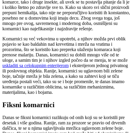
komarce, tako i druge insekte, ali uvek se tu postavlja pitanje da li je
i koliko štetno po zdravlje sve to. Kako su skoro svi slični proizvodi
prepuni hemikalija, tako nije ne preporučljivo koristiti ih konstantno,
posebno ne u domovima koji imaju decu. Zbog svega toga, još
mnogo pre ovog, savremenog i modernog doba, osmišljeni su
komarnici kao najefikasnije i najzdravije rešenje.
Komarnici su već vekovima u upotrebi, a njihov možda prvi oblik
pojavio se kao baldahin nad krevetima i mreža na vratima i
prozorima, što se koristilo kao prepreka ulaženju komaraca koji
prenose malariju. Danas, komarnici su dobili mnogo više od te
uloge, a samim tim je i njihov izgled počeo da se menja, te se može
uskladiti sa celokupnim enterijerom
i eksterijerom jednog privatnog
ili poslovnog objekta. Ranije, komarnici su uglavnom bili zelene
boje, tačnije mreža je bila zelena, a kako su zahtevi koji se tiču
uređenja postali veći, tako su se i boje promenile, te danas imamo
komarnike u različitim oblicima, sa različitim mehanizmima,
materijalima, kao i bojama.
Fiksni komarnici
Danas se fiksni komarnici razlikuju od onih koji su se koristili pre
desetak i više godina. Ranije, ram za prozore se pravio od drvenih
daščica, te se u njima uglavljivala mrežica uglavnom zelene boje.