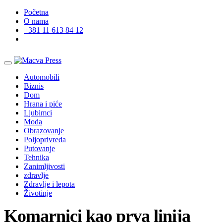
Početna
O nama
+381 11 613 84 12
Automobili
Biznis
Dom
Hrana i piće
Ljubimci
Moda
Obrazovanje
Poljoprivreda
Putovanje
Tehnika
Zanimljivosti
zdravlje
Zdravlje i lepota
Životinje
Komarnici kao prva linija