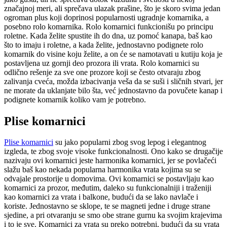
značajnoj meri, ali sprečava ulazak prašine, što je skoro svima jedan
ogroman plus koji doprinosi popularnosti ugradnje komarnika, a
posebno rolo komarnika. Rolo komarnici funkcionišu po principu
roletne. Kada želite spustite ih do dna, uz pomoć kanapa, baš kao
što to imaju i roletne, a kada želite, jednostavno podignete rolo
komarnik do visine koju želite, a on će se namotavati u kutiju koja je
postavljena uz gornji deo prozora ili vrata. Rolo komarnici su
odlično rešenje za sve one prozore koji se često otvaraju zbog
zalivanja cveća, možda izbacivanja veša da se suši i sličnih stvari, jer
ne morate da uklanjate bilo šta, već jednostavno da povučete kanap i
podignete komarnik koliko vam je potrebno.
Plise komarnici
Plise komarnici
su jako popularni zbog svog lepog i elegantnog
izgleda, te zbog svoje visoke funkcionalnosti. Ono kako se drugačije
nazivaju ovi komarnici jeste harmonika komarnici, jer se povlačeći
slažu baš kao nekada popularna harmonika vrata kojima su se
odvajale prostorije u domovima. Ovi komarnici se postavljaju kao
komarnici za prozor, međutim, daleko su funkcionalniji i traženiji
kao komarnici za vrata i balkone, budući da se lako navlače i
koriste. Jednostavno se sklope, te se magneti jedne i druge strane
sjedine, a pri otvaranju se smo obe strane gurnu ka svojim krajevima
i to je sve. Komarnici za vrata su preko potrebni, budući da su vrata