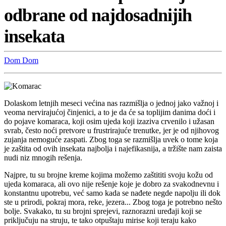
odbrane od najdosadnijih
insekata
Dom
Dom
Dolaskom letnjih meseci većina nas razmišlja o jednoj jako važnoj i
veoma nervirajućoj činjenici, a to je da će sa toplijim danima doći i
do pojave komaraca, koji osim ujeda koji izaziva crvenilo i užasan
svrab, često noći pretvore u frustrirajuće trenutke, jer je od njihovog
zujanja nemoguće zaspati. Zbog toga se razmišlja uvek o tome koja
je zaštita od ovih insekata najbolja i najefikasnija, a tržište nam zaista
nudi niz mnogih rešenja.
Najpre, tu su brojne kreme kojima možemo zaštititi svoju kožu od
ujeda komaraca, ali ovo nije rešenje koje je dobro za svakodnevnu i
konstantnu upotrebu, već samo kada se nađete negde napolju ili dok
ste u prirodi, pokraj mora, reke, jezera... Zbog toga je potrebno nešto
bolje. Svakako, tu su brojni sprejevi, raznorazni uređaji koji se
priključuju na struju, te tako otpuštaju mirise koji teraju kako