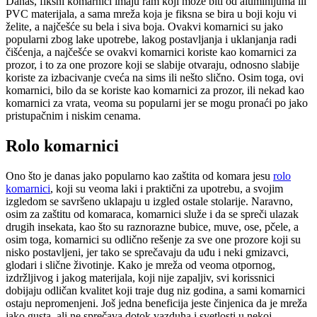
Danas, fiksni komarnici imaju ram koji može biti od aluminijuma ili
PVC materijala, a sama mreža koja je fiksna se bira u boji koju vi
želite, a najčešće su bela i siva boja. Ovakvi komarnici su jako
popularni zbog lake upotrebe, lakog postavljanja i uklanjanja radi
čišćenja, a najčešće se ovakvi komarnici koriste kao komarnici za
prozor, i to za one prozore koji se slabije otvaraju, odnosno slabije
koriste za izbacivanje cveća na sims ili nešto slično. Osim toga, ovi
komarnici, bilo da se koriste kao komarnici za prozor, ili nekad kao
komarnici za vrata, veoma su popularni jer se mogu pronaći po jako
pristupačnim i niskim cenama.
Rolo komarnici
Ono što je danas jako popularno kao zaštita od komara jesu
rolo
komarnici
, koji su veoma laki i praktični za upotrebu, a svojim
izgledom se savršeno uklapaju u izgled ostale stolarije. Naravno,
osim za zaštitu od komaraca, komarnici služe i da se spreči ulazak
drugih insekata, kao što su raznorazne bubice, muve, ose, pčele, a
osim toga, komarnici su odlično rešenje za sve one prozore koji su
nisko postavljeni, jer tako se sprečavaju da uđu i neki gmizavci,
glodari i slične životinje. Kako je mreža od veoma otpornog,
izdržljivog i jakog materijala, koji nije zapaljiv, svi korissnici
dobijaju odličan kvalitet koji traje dug niz godina, a sami komarnici
ostaju nepromenjeni. Još jedna beneficija jeste činjenica da je mreža
jako gusta, ali ne sprečava dotok vazduha i svetlosti u nekoj