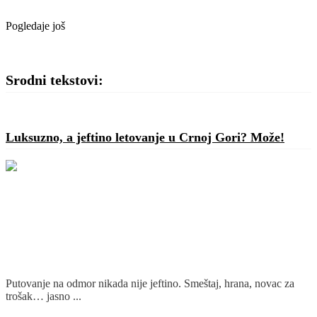
Pogledaje još
Srodni tekstovi:
Luksuzno, a jeftino letovanje u Crnoj Gori? Može!
Putovanje na odmor nikada nije jeftino. Smeštaj, hrana, novac za
trošak… jasno ...
Detaljnije