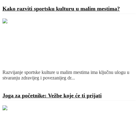
Kako razviti sportsku kulturu u malim mestima?
Razvijanje sportske kulture u malim mestima ima ključnu ulogu u
stvaranju zdravijeg i povezanijeg dr...
Detaljnije
Joga za početnike: Vežbe koje će ti prijati