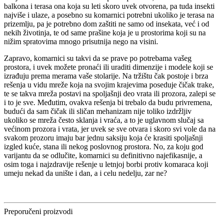
balkona i terasa ona koja su leti skoro uvek otvorena, pa tuda insekti
najviše i ulaze, a posebno su komarnici potrebni ukoliko je terasa na
prizemlju, pa je potrebno dom zaštiti ne samo od insekata, već i od
nekih životinja, te od same prašine koja je u prostorima koji su na
nižim spratovima mnogo prisutnija nego na visini.
Zapravo, komarnici su takvi da se prave po potrebama vašeg
prostora, i uvek možete pronaći ili uraditi dimenzije i modele koji se
izrađuju prema merama vaše stolarije. Na tržištu čak postoje i brza
rešenja u vidu mreže koja na svojim krajevima poseduje čičak trake,
te se takva mreža postavi na spoljašnji deo vrata ili prozora, zalepi se
i to je sve. Međutim, ovakva rešenja bi trebalo da budu privremena,
budući da sam čičak ili sličan mehanizam nije toliko izdržljiv
ukoliko se mreža često sklanja i vraća, a to je uglavnom slučaj sa
većinom prozora i vrata, jer uvek se sve otvara i skoro svi vole da na
svakom prozoru imaju bar jednu saksiju koja će krasiti spoljašnji
izgled kuće, stana ili nekog poslovnog prostora. No, za koju god
varijantu da se odlučite, komarnici su definitivno najefikasnije, a
osim toga i najzdravije rešenje u letnjoj borbi protiv komaraca koji
umeju nekad da unište i dan, a i celu nedelju, zar ne?
Preporučeni proizvodi