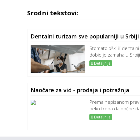
Srodni tekstovi:
Dentalni turizam sve popularniji u Srbiji
Stomatološki ili dentaln
dobio je zamaha u Srbiji
Detaljnije
Naočare za vid - prodaja i potražnja
Prema nepisanom pravi
neko treba da počne da 
Detaljnije