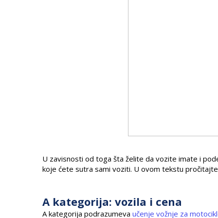
U zavisnosti od toga šta želite da vozite imate i pod
koje ćete sutra sami voziti. U ovom tekstu pročitajt
A kategorija: vozila i cena
A kategorija podrazumeva
učenje vožnje za motocik