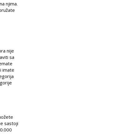
na njima.
aoružate
ra nije
viti sa
nemate
i imate
egorija
gorije
 možete
e sastoji
80.000