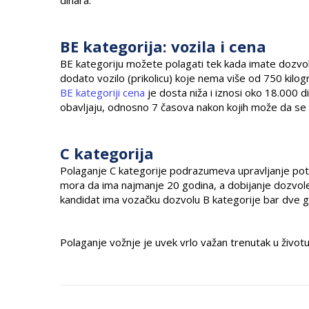
BE kategorija: vozila i cena
BE kategoriju možete polagati tek kada imate dozvo
dodato vozilo (prikolicu) koje nema više od 750 kil
BE kategoriji cena
je dosta niža i iznosi oko 18.000 d
obavljaju, odnosno 7 časova nakon kojih može da se
C kategorija
Polaganje C kategorije podrazumeva upravljanje poto
mora da ima najmanje 20 godina, a dobijanje dozvol
kandidat ima vozačku dozvolu B kategorije bar dve go
Polaganje vožnje je uvek vrlo važan trenutak u život