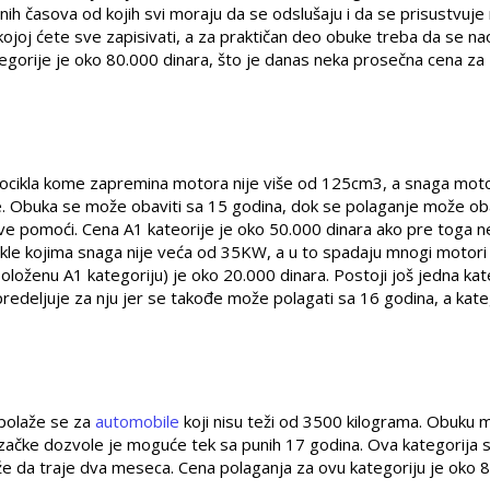
nih časova od kojih svi moraju da se odslušaju i da se prisustvuje 
kojoj ćete sve zapisivati, a za praktičan deo obuke treba da se n
egorije je oko 80.000 dinara, što je danas neka prosečna cena za
ocikla kome zapremina motora nije više od 125cm
3
, a snaga moto
. Obuka se može obaviti sa 15 godina, dok se polaganje može oba
 prve pomoći. Cena A1 kateorije je oko 50.000 dinara ako pre toga 
le kojima snaga nije veća od 35KW, a u to spadaju mnogi motori 
položenu A1 kategoriju) je oko 20.000 dinara. Postoji još jedna kat
predeljuje za nju jer se takođe može polagati sa 16 godina, a kate
o polaže se za
automobile
koji nisu teži od 3500 kilograma. Obuku
ozačke dozvole je moguće tek sa punih 17 godina. Ova kategorija s
ože da traje dva meseca. Cena polaganja za ovu kategoriju je oko 