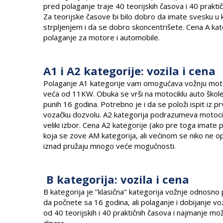
pred polaganje traje 40 teorijskih časova i 40 praktič
Za teorijske časove bi bilo dobro da imate svesku u 
strpljenjem i da se dobro skoncentrišete. Cena A kat
polaganje za motore i automobile.
A1 i A2 kategorije: vozila i cena
Polaganje A1 kategorije vam omogućava vožnju mot
veća od 11KW. Obuka se vrši na motociklu auto škole
punih 16 godina. Potrebno je i da se položi ispit iz
vozačku dozvolu. A2 kategorija podrazumeva motocik
veliki izbor. Cena A2 kategorije (ako pre toga imate 
koja se zove AM kategorija, ali većinom se niko ne o
iznad pružaju mnogo veće mogućnosti.
B kategorija: vozila i cena
B kategorija je ’’klasična’’ kategorija vožnje odnosn
da počnete sa 16 godina, ali polaganje i dobijanje v
od 40 teorijskih i 40 praktičnih časova i najmanje m
dinara.