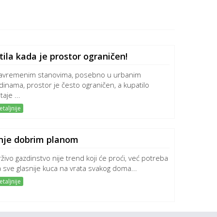
la kada je prostor ograničen!
avremenim stanovima, posebno u urbanim
dinama, prostor je često ograničen, a kupatilo
aje ...
taljnije
inje dobrim planom
živo gazdinstvo nije trend koji će proći, već potreba
a sve glasnije kuca na vrata svakog doma...
taljnije