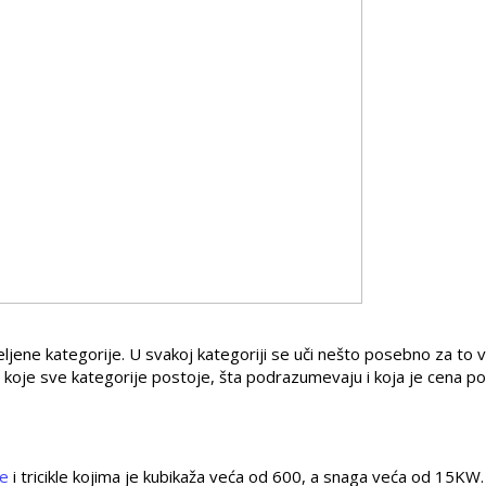
eljene kategorije. U svakoj kategoriji se uči nešto posebno za to v
e koje sve kategorije postoje, šta podrazumevaju i koja je cena po
le
i tricikle kojima je kubikaža veća od 600, a snaga veća od 15KW