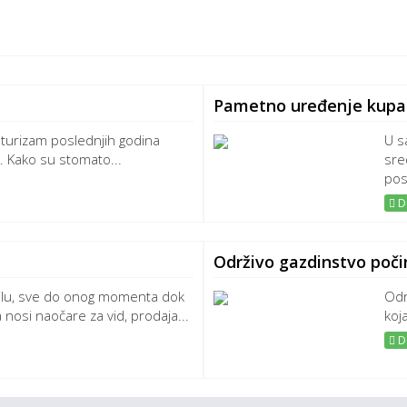
Pametno uređenje kupati
i turizam poslednjih godina
U s
. Kako su stomato...
sre
post
De
Održivo gazdinstvo poč
lu, sve do onog momenta dok
Odr
nosi naočare za vid, prodaja...
koj
De