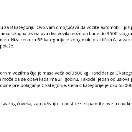
lu za B kategoriju. Ovo vam omogućava da vozite automobil i još 
ograma. Ukupna težina ova dva vozila može da bude do 3500 kilogr
inara. Niža cena za BE kategoriju je zbog malo praktičnih časova ko
 polaže.
rnim vozilima čija je masa veća od 3500 kg. Kandidat za C katego
e može da se obavi kada ima 21 godinu. Takođe, jedan od uslova 
dine pre polaganje C kategorije. Cena C kategorije je oko 65.000
u svakog čoveka, zato uživajte, opustite se i pamtite ove trenutke