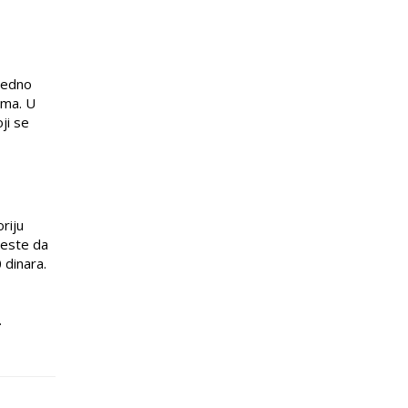
jedno
ama. U
ji se
riju
jeste da
 dinara.
.