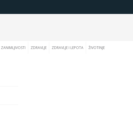
ZANIMLJIVOSTI
ZDRAVLJE
ZDRAVLJE I LEPOTA
ŽIVOTINJE