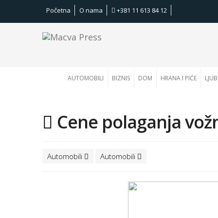
Početna
O nama
+381 11 613 84 12
AUTOMOBILI
BIZNIS
DOM
HRANA I PIĆE
LJUB
Cene polaganja vožn
Automobili
Automobili