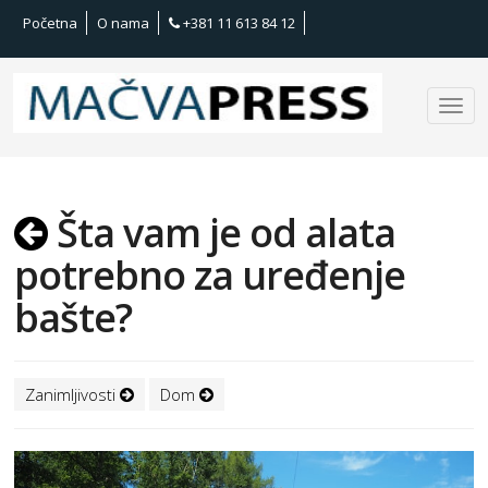
Početna
O nama
+381 11 613 84 12
Šta vam je od alata
potrebno za uređenje
bašte?
Zanimljivosti
Dom