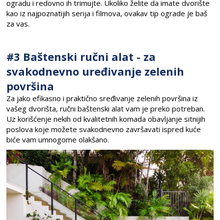
ogradu i redovno ih trimujte. Ukoliko želite da imate dvorište
kao iz najpoznatijih serija i filmova, ovakav tip ograde je baš
za vas.
#3 Baštenski ručni alat - za
svakodnevno uređivanje zelenih
površina
Za jako efikasno i praktično sređivanje zelenih površina iz
vašeg dvorišta, ručni baštenski alat vam je preko potreban.
Uz korišćenje nekih od kvalitetnih komada obavljanje sitnijih
poslova koje možete svakodnevno završavati ispred kuće
biće vam umnogome olakšano.