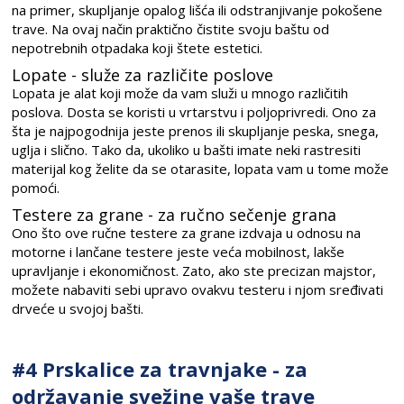
na primer, skupljanje opalog lišća ili odstranjivanje pokošene
trave. Na ovaj način praktično čistite svoju baštu od
nepotrebnih otpadaka koji štete estetici.
Lopate - služe za različite poslove
Lopata je alat koji može da vam služi u mnogo različitih
poslova. Dosta se koristi u vrtarstvu i poljoprivredi. Ono za
šta je najpogodnija jeste prenos ili skupljanje peska, snega,
uglja i slično. Tako da, ukoliko u bašti imate neki rastresiti
materijal kog želite da se otarasite, lopata vam u tome može
pomoći.
Testere za grane - za ručno sečenje grana
Ono što ove ručne testere za grane izdvaja u odnosu na
motorne i lančane testere jeste veća mobilnost, lakše
upravljanje i ekonomičnost. Zato, ako ste precizan majstor,
možete nabaviti sebi upravo ovakvu testeru i njom sređivati
drveće u svojoj bašti.
#4 Prskalice za travnjake - za
održavanje svežine vaše trave