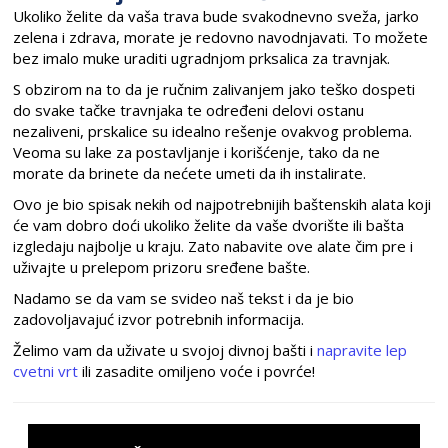
Ukoliko želite da vaša trava bude svakodnevno sveža, jarko
zelena i zdrava, morate je redovno navodnjavati. To možete
bez imalo muke uraditi ugradnjom prksalica za travnjak.
S obzirom na to da je ručnim zalivanjem jako teško dospeti
do svake tačke travnjaka te određeni delovi ostanu
nezaliveni, prskalice su idealno rešenje ovakvog problema.
Veoma su lake za postavljanje i korišćenje, tako da ne
morate da brinete da nećete umeti da ih instalirate.
Ovo je bio spisak nekih od najpotrebnijih baštenskih alata koji
će vam dobro doći ukoliko želite da vaše dvorište ili bašta
izgledaju najbolje u kraju. Zato nabavite ove alate čim pre i
uživajte u prelepom prizoru sređene bašte.
Nadamo se da vam se svideo naš tekst i da je bio
zadovoljavajuć izvor potrebnih informacija.
Želimo vam da uživate u svojoj divnoj bašti i
napravite lep
cvetni vrt
ili zasadite omiljeno voće i povrće!