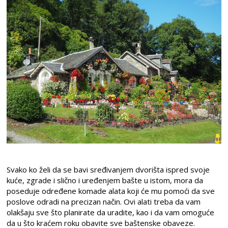
Svako ko želi da se bavi sređivanjem dvorišta ispred svoje
kuće, zgrade i slično i uređenjem bašte u istom, mora da
poseduje određene komade alata koji će mu pomoći da sve
poslove odradi na precizan način. Ovi alati treba da vam
olakšaju sve što planirate da uradite, kao i da vam omoguće
da u što kraćem roku obavite sve baštenske obaveze.