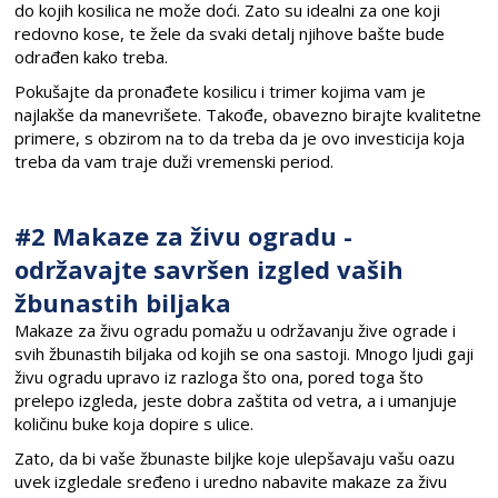
do kojih kosilica ne može doći. Zato su idealni za one koji
redovno kose, te žele da svaki detalj njihove bašte bude
odrađen kako treba.
Pokušajte da pronađete kosilicu i trimer kojima vam je
najlakše da manevrišete. Takođe, obavezno birajte kvalitetne
primere, s obzirom na to da treba da je ovo investicija koja
treba da vam traje duži vremenski period.
#2 Makaze za živu ogradu -
održavajte savršen izgled vaših
žbunastih biljaka
Makaze za živu ogradu pomažu u održavanju žive ograde i
svih žbunastih biljaka od kojih se ona sastoji. Mnogo ljudi gaji
živu ogradu upravo iz razloga što ona, pored toga što
prelepo izgleda, jeste dobra zaštita od vetra, a i umanjuje
količinu buke koja dopire s ulice.
Zato, da bi vaše žbunaste biljke koje ulepšavaju vašu oazu
uvek izgledale sređeno i uredno nabavite makaze za živu