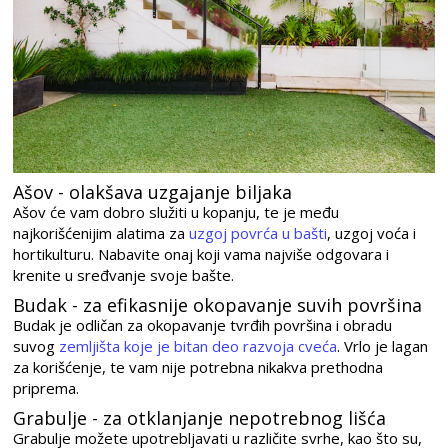
Ašov - olakšava uzgajanje biljaka
Ašov će vam dobro služiti u kopanju, te je među
najkorišćenijim alatima za
uzgoj povrća u bašti
, uzgoj voća i
hortikulturu. Nabavite onaj koji vama najviše odgovara i
krenite u sređvanje svoje bašte.
Budak - za efikasnije okopavanje suvih površina
Budak je odličan za okopavanje tvrđih površina i obradu
suvog
zemljišta koje je bitan deo razvoja cveća
. Vrlo je lagan
za korišćenje, te vam nije potrebna nikakva prethodna
priprema.
Grabulje - za otklanjanje nepotrebnog lišća
Grabulje možete upotrebljavati u različite svrhe, kao što su,