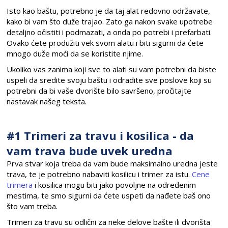
Isto kao baštu, potrebno je da taj alat redovno održavate,
kako bi vam što duže trajao. Zato ga nakon svake upotrebe
detaljno očistiti i podmazati, a onda po potrebi i prefarbati.
Ovako ćete produžiti vek svom alatu i biti sigurni da ćete
mnogo duže moći da se koristite njime.
Ukoliko vas zanima koji sve to alati su vam potrebni da biste
uspeli da sredite svoju baštu i odradite sve poslove koji su
potrebni da bi vaše dvorište bilo savršeno, pročitajte
nastavak našeg teksta.
#1 Trimeri za travu i kosilica - da
vam trava bude uvek uredna
Prva stvar koja treba da vam bude maksimalno uredna jeste
trava, te je potrebno nabaviti kosilicu i trimer za istu.
Cene
trimera
i kosilica mogu biti jako povoljne na određenim
mestima, te smo sigurni da ćete uspeti da nađete baš ono
što vam treba.
Trimeri za travu su odlični za neke delove bašte ili dvorišta