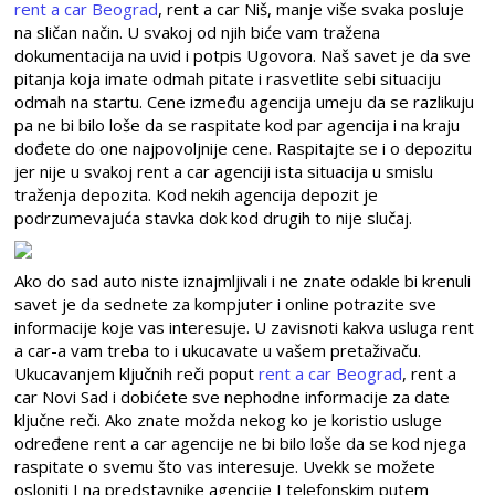
rent a car Beograd
, rent a car Niš, manje više svaka posluje
na sličan način. U svakoj od njih biće vam tražena
dokumentacija na uvid i potpis Ugovora. Naš savet je da sve
pitanja koja imate odmah pitate i rasvetlite sebi situaciju
odmah na startu. Cene između agencija umeju da se razlikuju
pa ne bi bilo loše da se raspitate kod par agencija i na kraju
dođete do one najpovoljnije cene. Raspitajte se i o depozitu
jer nije u svakoj rent a car agenciji ista situacija u smislu
traženja depozita. Kod nekih agencija depozit je
podrzumevajuća stavka dok kod drugih to nije slučaj.
Ako do sad auto niste iznajmljivali i ne znate odakle bi krenuli
savet je da sednete za kompjuter i online potrazite sve
informacije koje vas interesuje. U zavisnoti kakva usluga rent
a car-a vam treba to i ukucavate u vašem pretaživaču.
Ukucavanjem ključnih reči poput
rent a car Beograd
, rent a
car Novi Sad i dobićete sve nephodne informacije za date
ključne reči. Ako znate možda nekog ko je koristio usluge
određene rent a car agencije ne bi bilo loše da se kod njega
raspitate o svemu što vas interesuje. Uvekk se možete
osloniti I na predstavnike agencije I telefonskim putem