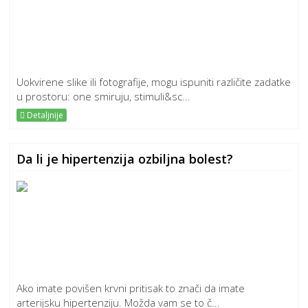
Uokvirene slike ili fotografije, mogu ispuniti različite zadatke
u prostoru: one smiruju, stimuli&sc...
Detaljnije
Da li je hipertenzija ozbiljna bolest?
Ako imate povišen krvni pritisak to znači da imate
arterijsku hipertenziju. Možda vam se to č...