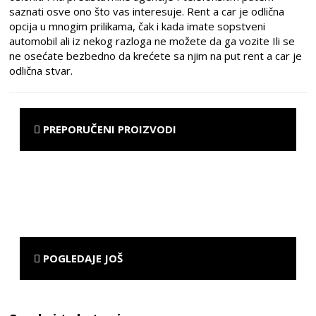
saznati osve ono što vas interesuje. Rent a car je odlična
opcija u mnogim prilikama, čak i kada imate sopstveni
automobil ali iz nekog razloga ne možete da ga vozite Ili se
ne osećate bezbedno da krećete sa njim na put rent a car je
odlična stvar.
PREPORUČENI PROIZVODI
POGLEDAJE JOŠ