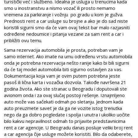
turistički već i službeno. Idealna je usluga u trenucima kada
smo u inostranstvu a nismo vozač ili prosto nemamo
vremena za parkiranje i vožnju po gradu u kom je gužva.
Prednosti rent a car usluge su brojne a ako je do sad niste
koristili sigurni smo da će vam ovaj tekst bar malo razjasniti
određene nedoumice i pitanja vezane za sam rent a car i
približiti ovu temu.
Sama rezervacija automobila je prosta, potreban vam je
samo internet. Ako imate na umu određenu vrstu automobila
onda je potrebna rezervacija nešto ranije kako bi bili sigurni
da će taj model automobila biti sigurno ostavljen za vas.
Dokumentacija koja vam je ovim putem potrebna jeste
pasoš ili lična karta i vozačka dozvola. Takođe navršena 21
godina života. Ako ste stranac u Beogradu i doputovali ste
avionom onda i za ovaj slučaj postoji rešenje. Iznajmljeno
auto može vas sačekati odmah po sletanju. Jednom kada
auto preuzmete savet je da ga ne vozite istog trenutka
nego da ga dobro pogledate i spolja i unutra i ukoliko uočite
bilo kakvu nepravilnost odmah to prijavite predstavnicima
rent a car agencije. U Beogradu danas posluje veliki broj rent
a car agencija čije usluge možete koristiti. Bilo da odaberete,