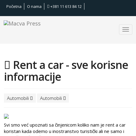
Početna
O nama
+381 11 613 84 12
Rent a car - sve korisne
informacije
Automobili
Automobili
Svi smo već upoznati sa činjenicom koliko nam je rent a car
koristan kada odemo u inostranstvo turistički ali ne samo i