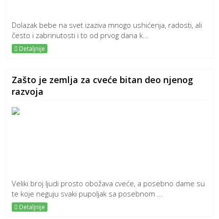
Dolazak bebe na svet izaziva mnogo ushićenja, radosti, ali
često i zabrinutosti i to od prvog dana k...
Detaljnije
Zašto je zemlja za cveće bitan deo njenog
razvoja
Veliki broj ljudi prosto obožava cveće, a posebno dame su
te koje neguju svaki pupoljak sa posebnom ...
Detaljnije