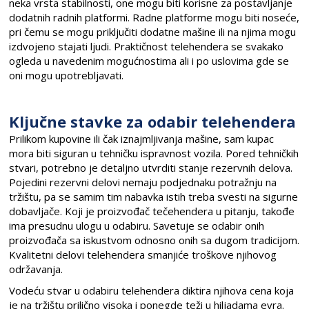
neka vrsta stabilnosti, one mogu biti korisne za postavljanje
dodatnih radnih platformi. Radne platforme mogu biti noseće,
pri čemu se mogu priključiti dodatne mašine ili na njima mogu
izdvojeno stajati ljudi. Praktičnost telehendera se svakako
ogleda u navedenim mogućnostima ali i po uslovima gde se
oni mogu upotrebljavati.
Ključne stavke za odabir telehendera
Prilikom kupovine ili čak iznajmljivanja mašine, sam kupac
mora biti siguran u tehničku ispravnost vozila. Pored tehničkih
stvari, potrebno je detaljno utvrditi stanje rezervnih delova.
Pojedini rezervni delovi nemaju podjednaku potražnju na
tržištu, pa se samim tim nabavka istih treba svesti na sigurne
dobavljače. Koji je proizvođač tečehendera u pitanju, takođe
ima presudnu ulogu u odabiru. Savetuje se odabir onih
proizvođača sa iskustvom odnosno onih sa dugom tradicijom.
Kvalitetni delovi telehendera smanjiće troškove njihovog
održavanja.
Vodeću stvar u odabiru telehendera diktira njihova cena koja
je na tržištu prilično visoka i ponegde teži u hiljadama evra.