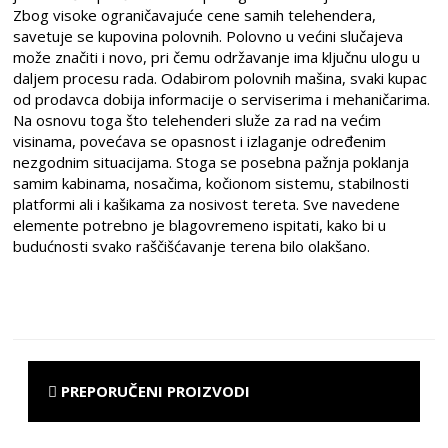
Zbog visoke ograničavajuće cene samih telehendera,
savetuje se kupovina polovnih. Polovno u većini slučajeva
može značiti i novo, pri čemu održavanje ima ključnu ulogu u
daljem procesu rada. Odabirom polovnih mašina, svaki kupac
od prodavca dobija informacije o serviserima i mehaničarima.
Na osnovu toga što telehenderi služe za rad na većim
visinama, povećava se opasnost i izlaganje određenim
nezgodnim situacijama. Stoga se posebna pažnja poklanja
samim kabinama, nosačima, kočionom sistemu, stabilnosti
platformi ali i kašikama za nosivost tereta. Sve navedene
elemente potrebno je blagovremeno ispitati, kako bi u
budućnosti svako raščišćavanje terena bilo olakšano.
PREPORUČENI PROIZVODI