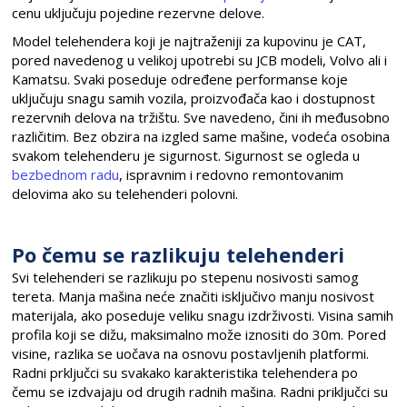
cenu uključuju pojedine rezervne delove.
Model telehendera koji je najtraženiji za kupovinu je CAT,
pored navedenog u velikoj upotrebi su JCB modeli, Volvo ali i
Kamatsu. Svaki poseduje određene performanse koje
uključuju snagu samih vozila, proizvođača kao i dostupnost
rezervnih delova na tržištu. Sve navedeno, čini ih međusobno
različitim. Bez obzira na izgled same mašine, vodeća osobina
svakom telehenderu je sigurnost. Sigurnost se ogleda u
bezbednom radu
, ispravnim i redovno remontovanim
delovima ako su telehenderi polovni.
Po čemu se razlikuju telehenderi
Svi telehenderi se razlikuju po stepenu nosivosti samog
tereta. Manja mašina neće značiti isključivo manju nosivost
materijala, ako poseduje veliku snagu izdrživosti. Visina samih
profila koji se dižu, maksimalno može iznositi do 30m. Pored
visine, razlika se uočava na osnovu postavljenih platformi.
Radni prključci su svakako karakteristika telehendera po
čemu se izdvajaju od drugih radnih mašina. Radni priključci su