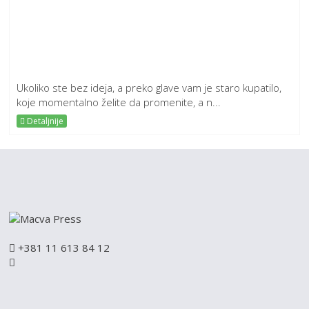
Ukoliko ste bez ideja, a preko glave vam je staro kupatilo,
koje momentalno želite da promenite, a n...
Detaljnije
+381 11 613 84 12