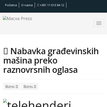
Početna
O nama
+381 11 613 84 12
Nabavka građevinskih
mašina preko
raznovrsnih oglasa
Biznis
Biznis