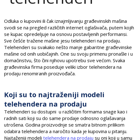
Odluka o kupovini ili čak iznajmljivanju građevinskih mašina
svodi se na pregled različitih internet oglašivača, putem kojih
se kupac opredeljuje na osnovu postavljenih performansi.
Sve češće tražene mašine jesu telehenderi na prodaju.
Telehenderi su svakako nešto manje gabaritne građevinske
mašine od onih uobičajnih. One su svoju primenu pronašle i u
domaćinstvu, što čini njihovu upotrebu sve većom. Svaka
građevinska firma poseduje veliki izbor telehendera na
prodaju renomiranih proizvođača.
Koji su to najtraženiji modeli
telehendera na prodaju
Telehenderi su dostupni u različitim formama snage kao i
radnih sati koji su do same prodaje odnosno oglašavanja
utrošena. Godina proizvodnje se smatra bitnom prilikom
odabira telehendera a naročito kada je kupovina u pitanju.
Najtaženiji modeli
telehendera na prodaju
su oni koji u samu