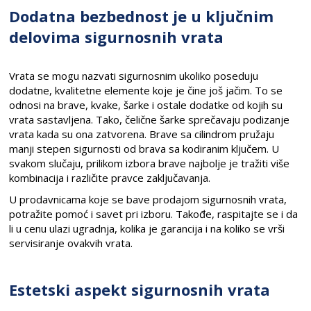
Dodatna bezbednost je u ključnim
delovima sigurnosnih vrata
Vrata se mogu nazvati sigurnosnim ukoliko poseduju
dodatne, kvalitetne elemente koje je čine još jačim. To se
odnosi na brave, kvake, šarke i ostale dodatke od kojih su
vrata sastavljena. Tako, čelične šarke sprečavaju podizanje
vrata kada su ona zatvorena. Brave sa cilindrom pružaju
manji stepen sigurnosti od brava sa kodiranim ključem. U
svakom slučaju, prilikom izbora brave najbolje je tražiti više
kombinacija i različite pravce zaključavanja.
U prodavnicama koje se bave prodajom sigurnosnih vrata,
potražite pomoć i savet pri izboru. Takođe, raspitajte se i da
li u cenu ulazi ugradnja, kolika je garancija i na koliko se vrši
servisiranje ovakvih vrata.
Estetski aspekt sigurnosnih vrata