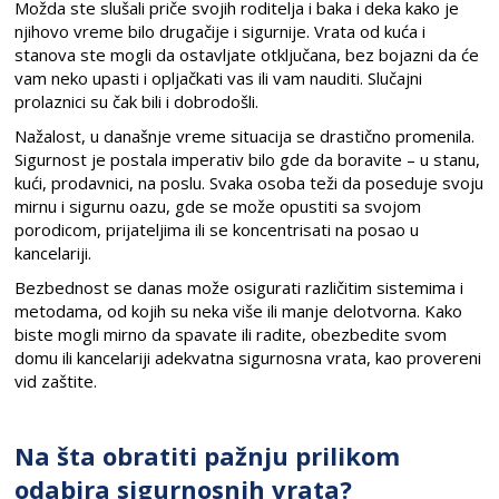
Možda ste slušali priče svojih roditelja i baka i deka kako je
njihovo vreme bilo drugačije i sigurnije. Vrata od kuća i
stanova ste mogli da ostavljate otključana, bez bojazni da će
vam neko upasti i opljačkati vas ili vam nauditi. Slučajni
prolaznici su čak bili i dobrodošli.
Nažalost, u današnje vreme situacija se drastično promenila.
Sigurnost je postala imperativ bilo gde da boravite – u stanu,
kući, prodavnici, na poslu. Svaka osoba teži da poseduje svoju
mirnu i sigurnu oazu, gde se može opustiti sa svojom
porodicom, prijateljima ili se koncentrisati na posao u
kancelariji.
Bezbednost se danas može osigurati različitim sistemima i
metodama, od kojih su neka više ili manje delotvorna. Kako
biste mogli mirno da spavate ili radite, obezbedite svom
domu ili kancelariji adekvatna sigurnosna vrata, kao provereni
vid zaštite.
Na šta obratiti pažnju prilikom
odabira sigurnosnih vrata?