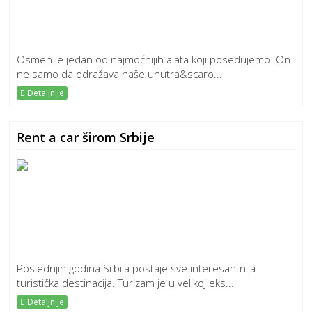
Osmeh je jedan od najmoćnijih alata koji posedujemo. On
ne samo da odražava naše unutra&scaro...
Detaljnije
Rent a car širom Srbije
Poslednjih godina Srbija postaje sve interesantnija
turistička destinacija. Turizam je u velikoj eks...
Detaljnije