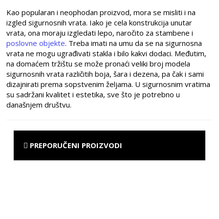
Kao popularan i neophodan proizvod, mora se misliti i na
izgled sigurnosnih vrata. Iako je cela konstrukcija unutar
vrata, ona moraju izgledati lepo, naročito za stambene i
poslovne objekte
. Treba imati na umu da se na sigurnosna
vrata ne mogu ugrađivati stakla i bilo kakvi dodaci. Međutim,
na domaćem tržištu se može pronaći veliki broj modela
sigurnosnih vrata različitih boja, šara i dezena, pa čak i sami
dizajnirati prema sopstvenim željama. U sigurnosnim vratima
su sadržani kvalitet i estetika, sve što je potrebno u
današnjem društvu.
PREPORUČENI PROIZVODI