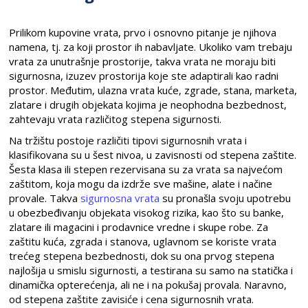
Prilikom kupovine vrata, prvo i osnovno pitanje je njihova
namena, tj. za koji prostor ih nabavljate. Ukoliko vam trebaju
vrata za unutrašnje prostorije, takva vrata ne moraju biti
sigurnosna, izuzev prostorija koje ste adaptirali kao radni
prostor. Međutim, ulazna vrata kuće, zgrade, stana, marketa,
zlatare i drugih objekata kojima je neophodna bezbednost,
zahtevaju vrata različitog stepena sigurnosti.
Na tržištu postoje različiti tipovi sigurnosnih vrata i
klasifikovana su u šest nivoa, u zavisnosti od stepena zaštite.
Šesta klasa ili stepen rezervisana su za vrata sa najvećom
zaštitom, koja mogu da izdrže sve mašine, alate i načine
provale. Takva
sigurnosna vrata
su pronašla svoju upotrebu
u obezbeđivanju objekata visokog rizika, kao što su banke,
zlatare ili magacini i prodavnice vredne i skupe robe. Za
zaštitu kuća, zgrada i stanova, uglavnom se koriste vrata
trećeg stepena bezbednosti, dok su ona prvog stepena
najlošija u smislu sigurnosti, a testirana su samo na statička i
dinamička opterećenja, ali ne i na pokušaj provala. Naravno,
od stepena zaštite zavisiće i cena sigurnosnih vrata.