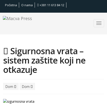
Početna
O nama
+381 11 613 84 12
Sigurnosna vrata –
sistem zaštite koji ne
otkazuje
Dom
Dom