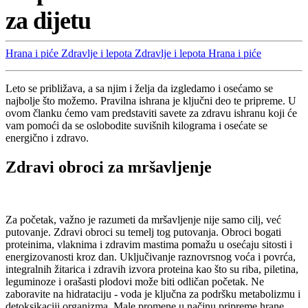
za dijetu
Hrana i piće
Zdravlje i lepota
Zdravlje i lepota
Hrana i piće
Leto se približava, a sa njim i želja da izgledamo i osećamo se
najbolje što možemo. Pravilna ishrana je ključni deo te pripreme. U
ovom članku ćemo vam predstaviti savete za zdravu ishranu koji će
vam pomoći da se oslobodite suvišnih kilograma i osećate se
energično i zdravo.
Zdravi obroci za mršavljenje
Za početak, važno je razumeti da mršavljenje nije samo cilj, već
putovanje. Zdravi obroci su temelj tog putovanja. Obroci bogati
proteinima, vlaknima i zdravim mastima pomažu u osećaju sitosti i
energizovanosti kroz dan. Uključivanje raznovrsnog voća i povrća,
integralnih žitarica i zdravih izvora proteina kao što su riba, piletina,
leguminoze i orašasti plodovi može biti odličan početak. Ne
zaboravite na hidrataciju - voda je ključna za podršku metabolizmu i
detoksikaciji organizma. Male promene u načinu pripreme hrane,