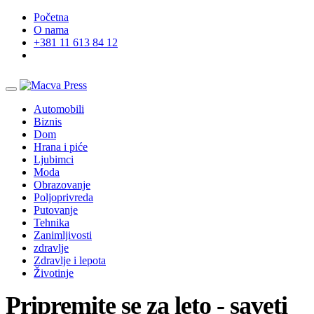
Početna
O nama
+381 11 613 84 12
Automobili
Biznis
Dom
Hrana i piće
Ljubimci
Moda
Obrazovanje
Poljoprivreda
Putovanje
Tehnika
Zanimljivosti
zdravlje
Zdravlje i lepota
Životinje
Pripremite se za leto - saveti