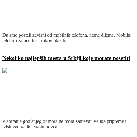
Da smo postali zavisni od mobilnih telefona, nema dileme. Mobilni
telefoni zamenili su rokovnike, ka...
Detaljnije
Nekoliko najlepših mesta u Srbiji koje morate posetiti
Planiranje godišnjeg odmora ne mora zahtevati velike pripreme i
iziskivati veliku svotu novca...
Detaljnije