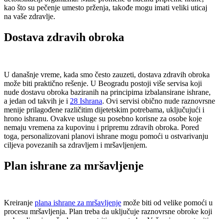
kao što su pečenje umesto prženja, takođe mogu imati veliki uticaj
na vaše zdravlje.
Dostava zdravih obroka
U današnje vreme, kada smo često zauzeti, dostava zdravih obroka
može biti praktično rešenje. U Beogradu postoji više servisa koji
nude dostavu obroka baziranih na principima izbalansirane ishrane,
a jedan od takvih je i
28 Ishrana
. Ovi servisi obično nude raznovrsne
menije prilagođene različitim dijetetskim potrebama, uključujući i
hrono ishranu. Ovakve usluge su posebno korisne za osobe koje
nemaju vremena za kupovinu i pripremu zdravih obroka. Pored
toga, personalizovani planovi ishrane mogu pomoći u ostvarivanju
ciljeva povezanih sa zdravljem i mršavljenjem.
Plan ishrane za mršavljenje
Kreiranje
plana ishrane za mršavljenje
može biti od velike pomoći u
procesu mršavljenja. Plan treba da uključuje raznovrsne obroke koji