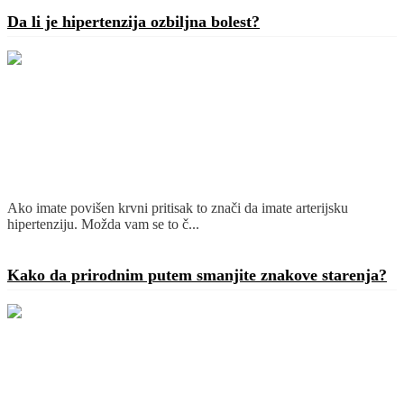
Da li je hipertenzija ozbiljna bolest?
Ako imate povišen krvni pritisak to znači da imate arterijsku
hipertenziju. Možda vam se to č...
Detaljnije
Kako da prirodnim putem smanjite znakove starenja?