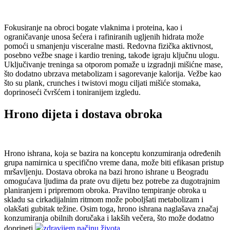
Fokusiranje na obroci bogate vlaknima i proteina, kao i
ograničavanje unosa šećera i rafiniranih ugljenih hidrata može
pomoći u smanjenju visceralne masti. Redovna fizička aktivnost,
posebno vežbe snage i kardio trening, takođe igraju ključnu ulogu.
Uključivanje treninga sa otporom pomaže u izgradnji mišićne mase,
što dodatno ubrzava metabolizam i sagorevanje kalorija. Vežbe kao
što su plank, crunches i twistovi mogu ciljati mišiće stomaka,
doprinoseći čvršćem i toniranijem izgledu.
Hrono dijeta i dostava obroka
Hrono ishrana, koja se bazira na konceptu konzumiranja određenih
grupa namirnica u specifično vreme dana, može biti efikasan pristup
mršavljenju. Dostava obroka na bazi hrono ishrane u Beogradu
omogućava ljudima da prate ovu dijetu bez potrebe za dugotrajnim
planiranjem i pripremom obroka. Pravilno tempiranje obroka u
skladu sa cirkadijalnim ritmom može poboljšati metabolizam i
olakšati gubitak težine. Osim toga, hrono ishrana naglašava značaj
konzumiranja obilnih doručaka i lakših večera, što može dodatno
doprineti
zdravijem načinu života
.