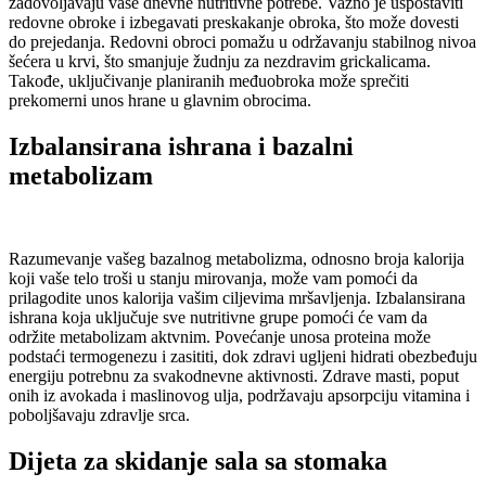
zadovoljavaju vaše dnevne nutritivne potrebe. Važno je uspostaviti
redovne obroke i izbegavati preskakanje obroka, što može dovesti
do prejedanja. Redovni obroci pomažu u održavanju stabilnog nivoa
šećera u krvi, što smanjuje žudnju za nezdravim grickalicama.
Takođe, uključivanje planiranih međuobroka može sprečiti
prekomerni unos hrane u glavnim obrocima.
Izbalansirana ishrana i bazalni
metabolizam
Razumevanje vašeg bazalnog metabolizma, odnosno broja kalorija
koji vaše telo troši u stanju mirovanja, može vam pomoći da
prilagodite unos kalorija vašim ciljevima mršavljenja. Izbalansirana
ishrana koja uključuje sve nutritivne grupe pomoći će vam da
održite metabolizam aktvnim. Povećanje unosa proteina može
podstaći termogenezu i zasititi, dok zdravi ugljeni hidrati obezbeđuju
energiju potrebnu za svakodnevne aktivnosti. Zdrave masti, poput
onih iz avokada i maslinovog ulja, podržavaju apsorpciju vitamina i
poboljšavaju zdravlje srca.
Dijeta za skidanje sala sa stomaka