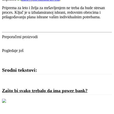
Priprema za leto i želja za mršavljenjem ne treba da bude stresan
proces. Ključ je u izbalansiranoj ishrani, redovnim obrocima i
prilagođavanju plana ishrane vašim individualnim potrebama.
Preporučeni proizvodi
Pogledaje još
Srodni tekstovi:
Zašto bi svako trebalo da ima power bank?