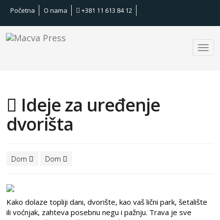
Početna
O nama
+381 11 613 84 12
Ideje za uređenje
dvorišta
Dom
Dom
Kako dolaze topliji dani, dvorište, kao vaš lični park, šetalište
ili voćnjak, zahteva posebnu negu i pažnju. Trava je sve