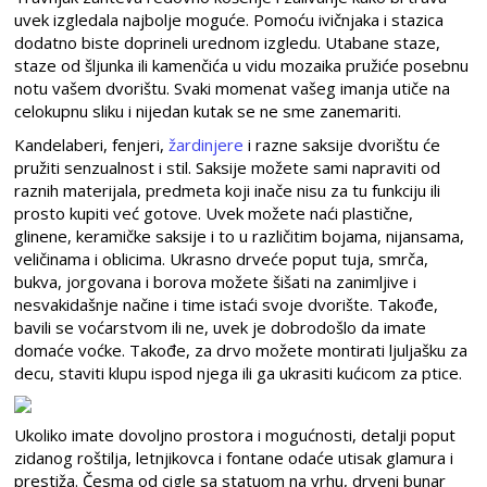
uvek izgledala najbolje moguće. Pomoću ivičnjaka i stazica
dodatno biste doprineli urednom izgledu. Utabane staze,
staze od šljunka ili kamenčića u vidu mozaika pružiće posebnu
notu vašem dvorištu. Svaki momenat vašeg imanja utiče na
celokupnu sliku i nijedan kutak se ne sme zanemariti.
Kandelaberi, fenjeri,
žardinjere
i razne saksije dvorištu će
pružiti senzualnost i stil. Saksije možete sami napraviti od
raznih materijala, predmeta koji inače nisu za tu funkciju ili
prosto kupiti već gotove. Uvek možete naći plastične,
glinene, keramičke saksije i to u različitim bojama, nijansama,
veličinama i oblicima. Ukrasno drveće poput tuja, smrča,
bukva, jorgovana i borova možete šišati na zanimljive i
nesvakidašnje načine i time istaći svoje dvorište. Takođe,
bavili se voćarstvom ili ne, uvek je dobrodošlo da imate
domaće voćke. Takođe, za drvo možete montirati ljuljašku za
decu, staviti klupu ispod njega ili ga ukrasiti kućicom za ptice.
Ukoliko imate dovoljno prostora i mogućnosti, detalji poput
zidanog roštilja, letnjikovca i fontane odaće utisak glamura i
prestiža. Česma od cigle sa statuom na vrhu, drveni bunar