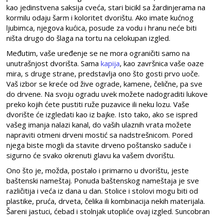
kao jedinstvena saksija cveća, stari bicikl sa žardinjerama na
kormilu odaju šarm i koloritet dvorištu. Ako imate kućnog
ljubimca, njegova kućica, posude za vodu i hranu neće biti
ništa drugo do šlaga na tortu na celokupan izgled.
Međutim, vaše uređenje se ne mora ograničiti samo na
unutrašnjost dvorišta. Sama
kapija
, kao završnica vaše oaze
mira, s druge strane, predstavlja ono što gosti prvo uoče.
Vaš izbor se kreće od žive ograde, kamene, čelične, pa sve
do drvene. Na svoju ogradu uvek možete nadograditi lukove
preko kojih ćete pustiti ruže puzavice ili neku lozu. Vaše
dvorište će izgledati kao iz bajke. Isto tako, ako se ispred
vašeg imanja nalazi kanal, do vaših ulaznih vrata možete
napraviti otmeni drveni mostić sa nadstrešnicom. Pored
njega biste mogli da stavite drveno poštansko saduče i
sigurno će svako okrenuti glavu ka vašem dvorištu.
Ono što je, možda, postalo i primarno u dvorištu, jeste
baštenski nameštaj. Ponuda baštenskog nameštaja je sve
različitija i veća iz dana u dan. Stolice i stolovi mogu biti od
plastike, pruća, drveta, čelika ili kombinacija nekih materijala.
Šareni jastuci, ćebad i stolnjak utopliće ovaj izgled. Suncobran