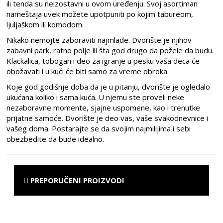
ili tenda su neizostavni u ovom uređenju. Svoj asortiman
nameštaja uvek možete upotpuniti po kojim tabureom,
ljuljaškom ili komodom.
Nikako nemojte zaboraviti najmlađe. Dvorište je njihov
zabavni park, ratno polje ili šta god drugo da požele da budu.
Klackalica, tobogan i deo za igranje u pesku vaša deca će
obožavati i u kući će biti samo za vreme obroka.
Koje god godišnje doba da je u pitanju, dvorište je ogledalo
ukućana koliko i sama kuća. U njemu ste proveli neke
nezaboravne momente, sjajne uspomene, kao i trenutke
prijatne samoće. Dvorište je deo vas, vaše svakodnevnice i
vašeg doma. Postarajte se da svojim najmilijima i sebi
obezbedite da bude idealno.
PREPORUČENI PROIZVODI