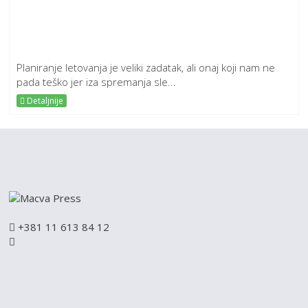
Planiranje letovanja je veliki zadatak, ali onaj koji nam ne
pada teško jer iza spremanja sle...
Detaljnije
+381 11 613 84 12