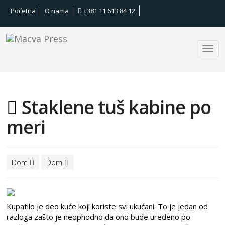
Početna
O nama
+381 11 613 84 12
Staklene tuš kabine po
meri
Dom
Dom
Kupatilo je deo kuće koji koriste svi ukućani. To je jedan od
razloga zašto je neophodno da ono bude uređeno po