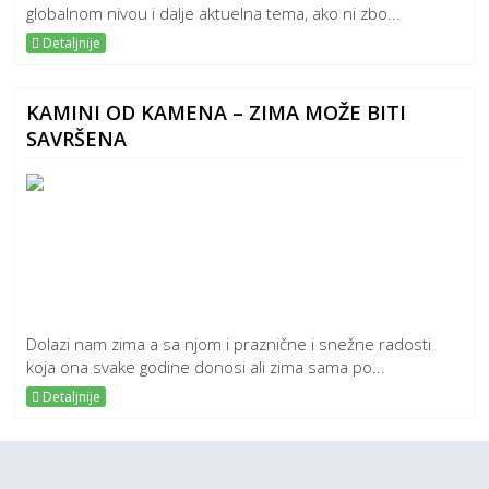
globalnom nivou i dalje aktuelna tema, ako ni zbo...
Detaljnije
KAMINI OD KAMENA – ZIMA MOŽE BITI
SAVRŠENA
Dolazi nam zima a sa njom i praznične i snežne radosti
koja ona svake godine donosi ali zima sama po...
Detaljnije