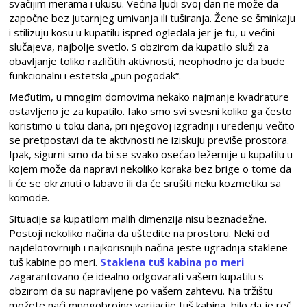
svačijim merama i ukusu. Većina ljudi svoj dan ne može da
započne bez jutarnjeg umivanja ili tuširanja. Žene se šminkaju
i stilizuju kosu u kupatilu ispred ogledala jer je tu, u većini
slučajeva, najbolje svetlo. S obzirom da kupatilo služi za
obavljanje toliko različitih aktivnosti, neophodno je da bude
funkcionalni i estetski „pun pogodak“.
Međutim, u mnogim domovima nekako najmanje kvadrature
ostavljeno je za kupatilo. Iako smo svi svesni koliko ga često
koristimo u toku dana, pri njegovoj izgradnji i uređenju večito
se pretpostavi da te aktivnosti ne iziskuju previše prostora.
Ipak, sigurni smo da bi se svako osećao ležernije u kupatilu u
kojem može da napravi nekoliko koraka bez brige o tome da
li će se okrznuti o labavo ili da će srušiti neku kozmetiku sa
komode.
Situacije sa kupatilom malih dimenzija nisu beznadežne.
Postoji nekoliko načina da uštedite na prostoru. Neki od
najdelotovrnijih i najkorisnijih načina jeste ugradnja staklene
tuš kabine po meri.
Staklena tuš kabina po meri
zagarantovano će idealno odgovarati vašem kupatilu s
obzirom da su napravljene po vašem zahtevu. Na tržištu
možete naći mnogobrojne varijacije tuš kabina, bilo da je reč