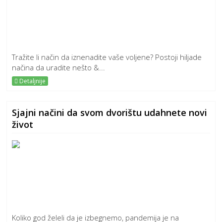
Tražite li način da iznenadite vaše voljene? Postoji hiljade
načina da uradite nešto &...
Detaljnije
Sjajni načini da svom dvorištu udahnete novi
život
Koliko god želeli da je izbegnemo, pandemija je na