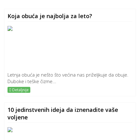
Koja obuća je najbolja za leto?
Letnja obuća je nešto što većina nas priželjkuje da obuje.
Duboke i teške čizme...
Detaljnije
10 jedinstvenih ideja da iznenadite vaše
voljene