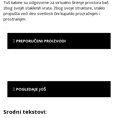
Tuš kabine su odgovorne za virtualno širenje prostora baš
zbog svojih staklenih vrata. Zbog svoje strukture, staklo
propušta veći deo svetlosti čini kupatilo prozračnijim i
prostranijim.
PREPORUČENI PROIZVODI
POGLEDAJE JOŠ
Srodni tekstovi: