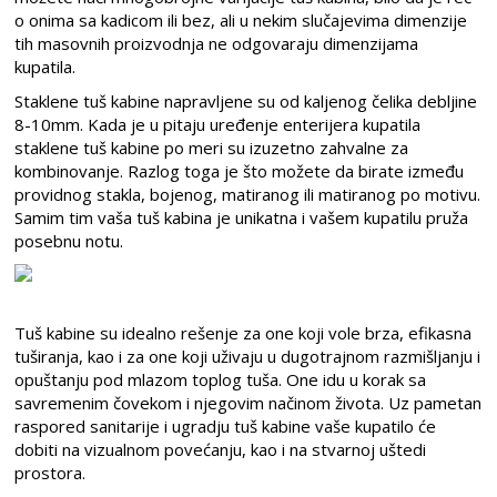
o onima sa kadicom ili bez, ali u nekim slučajevima dimenzije
tih masovnih proizvodnja ne odgovaraju dimenzijama
kupatila.
Staklene tuš kabine napravljene su od kaljenog čelika debljine
8-10mm. Kada je u pitaju uređenje enterijera kupatila
staklene tuš kabine po meri su izuzetno zahvalne za
kombinovanje. Razlog toga je što možete da birate između
providnog stakla, bojenog, matiranog ili matiranog po motivu.
Samim tim vaša tuš kabina je unikatna i vašem kupatilu pruža
posebnu notu.
Tuš kabine su idealno rešenje za one koji vole brza, efikasna
tuširanja, kao i za one koji uživaju u dugotrajnom razmišljanju i
opuštanju pod mlazom toplog tuša. One idu u korak sa
savremenim čovekom i njegovim načinom života. Uz pametan
raspored sanitarije i ugradju tuš kabine vaše kupatilo će
dobiti na vizualnom povećanju, kao i na stvarnoj uštedi
prostora.