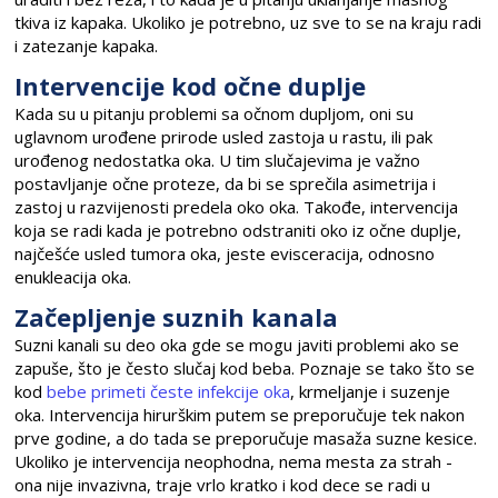
tkiva iz kapaka. Ukoliko je potrebno, uz sve to se na kraju radi
i zatezanje kapaka.
Intervencije kod očne duplje
Kada su u pitanju problemi sa očnom dupljom, oni su
uglavnom urođene prirode usled zastoja u rastu, ili pak
urođenog nedostatka oka. U tim slučajevima je važno
postavljanje očne proteze, da bi se sprečila asimetrija i
zastoj u razvijenosti predela oko oka. Takođe, intervencija
koja se radi kada je potrebno odstraniti oko iz očne duplje,
najčešće usled tumora oka, jeste evisceracija, odnosno
enukleacija oka.
Začepljenje suznih kanala
Suzni kanali su deo oka gde se mogu javiti problemi ako se
zapuše, što je često slučaj kod beba. Poznaje se tako što se
kod
bebe primeti česte infekcije oka
, krmeljanje i suzenje
oka. Intervencija hirurškim putem se preporučuje tek nakon
prve godine, a do tada se preporučuje masaža suzne kesice.
Ukoliko je intervencija neophodna, nema mesta za strah -
ona nije invazivna, traje vrlo kratko i kod dece se radi u