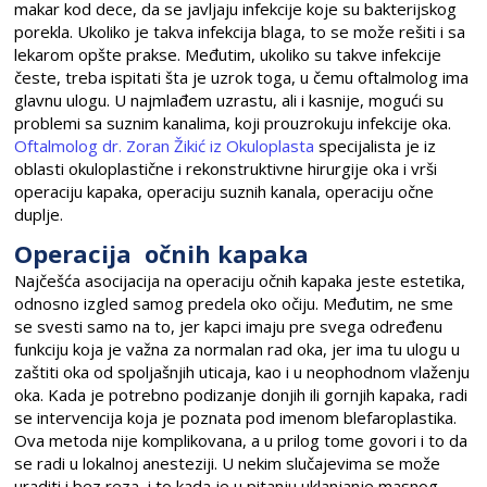
makar kod dece, da se javljaju infekcije koje su bakterijskog
porekla. Ukoliko je takva infekcija blaga, to se može rešiti i sa
lekarom opšte prakse. Međutim, ukoliko su takve infekcije
česte, treba ispitati šta je uzrok toga, u čemu oftalmolog ima
glavnu ulogu. U najmlađem uzrastu, ali i kasnije, mogući su
problemi sa suznim kanalima, koji prouzrokuju infekcije oka.
Oftalmolog dr. Zoran Žikić iz Okuloplasta
specijalista je iz
oblasti okuloplastične i rekonstruktivne hirurgije oka i vrši
operaciju kapaka, operaciju suznih kanala, operaciju očne
duplje.
Operacija očnih kapaka
Najčešća asocijacija na operaciju očnih kapaka jeste estetika,
odnosno izgled samog predela oko očiju. Međutim, ne sme
se svesti samo na to, jer kapci imaju pre svega određenu
funkciju koja je važna za normalan rad oka, jer ima tu ulogu u
zaštiti oka od spoljašnjih uticaja, kao i u neophodnom vlaženju
oka. Kada je potrebno podizanje donjih ili gornjih kapaka, radi
se intervencija koja je poznata pod imenom blefaroplastika.
Ova metoda nije komplikovana, a u prilog tome govori i to da
se radi u lokalnoj anesteziji. U nekim slučajevima se može
uraditi i bez reza, i to kada je u pitanju uklanjanje masnog