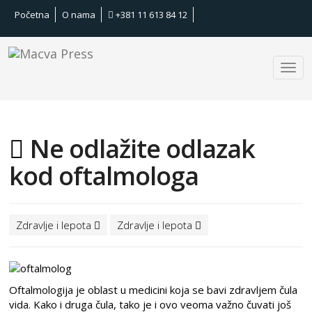
Početna
O nama
+381 11 613 84 12
Ne odlažite odlazak
kod oftalmologa
Zdravlje i lepota
Zdravlje i lepota
Oftalmologija je oblast u medicini koja se bavi zdravljem čula
vida. Kako i druga čula, tako je i ovo veoma važno čuvati još