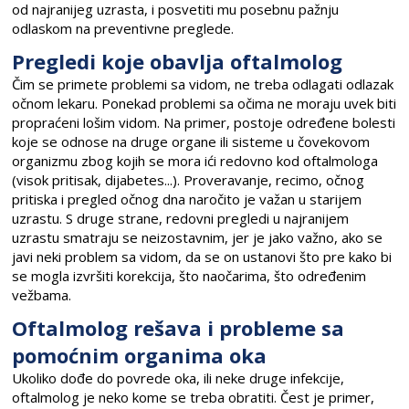
od najranijeg uzrasta, i posvetiti mu posebnu pažnju
odlaskom na preventivne preglede.
Pregledi koje obavlja oftalmolog
Čim se primete problemi sa vidom, ne treba odlagati odlazak
očnom lekaru. Ponekad problemi sa očima ne moraju uvek biti
propraćeni lošim vidom. Na primer, postoje određene bolesti
koje se odnose na druge organe ili sisteme u čovekovom
organizmu zbog kojih se mora ići redovno kod oftalmologa
(visok pritisak, dijabetes...). Proveravanje, recimo, očnog
pritiska i pregled očnog dna naročito je važan u starijem
uzrastu. S druge strane, redovni pregledi u najranijem
uzrastu smatraju se neizostavnim, jer je jako važno, ako se
javi neki problem sa vidom, da se on ustanovi što pre kako bi
se mogla izvršiti korekcija, što naočarima, što određenim
vežbama.
Oftalmolog rešava i probleme sa
pomoćnim organima oka
Ukoliko dođe do povrede oka, ili neke druge infekcije,
oftalmolog je neko kome se treba obratiti. Čest je primer,