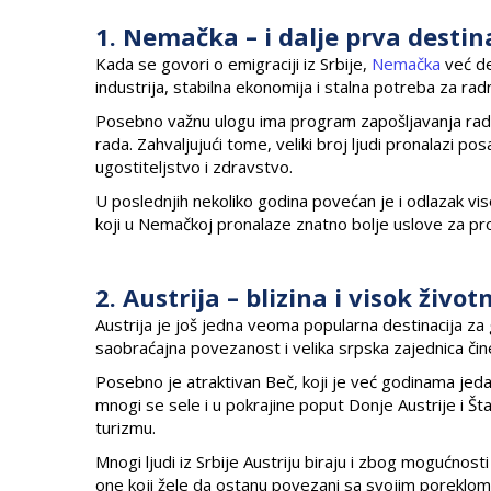
1. Nemačka – i dalje prva destina
Kada se govori o emigraciji iz Srbije,
Nemačka
već de
industrija, stabilna ekonomija i stalna potreba za ra
Posebno važnu ulogu ima program zapošljavanja radn
rada. Zahvaljujući tome, veliki broj ljudi pronalazi p
ugostiteljstvo i zdravstvo.
U poslednjih nekoliko godina povećan je i odlazak vis
koji u Nemačkoj pronalaze znatno bolje uslove za pro
2. Austrija – blizina i visok živo
Austrija je još jedna veoma popularna destinacija za 
saobraćajna povezanost i velika srpska zajednica čin
Posebno je atraktivan Beč, koji je već godinama jed
mnogi se sele i u pokrajine poput Donje Austrije i Štaj
turizmu.
Mnogi ljudi iz Srbije Austriju biraju i zbog mogućnos
one koji žele da ostanu povezani sa svojim poreklom