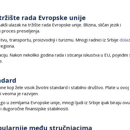
 tržište rada Evropske unije
kši ulazak na tržište rada Evropske unije. Blizina, sličan jezik i
 proces preseljenja.
vu, transportu, proizvodnji i turizmu. Mnogi radnici iz Srbije
dola
regiona.
naciju. Nakon nekoliko godina rada i sticanja iskustva u EU, pojedini
e.
andard
one koji žele visok životni standard i stabilno društvo. Plate u ovoj
i veoma je razvijen.
o u zemljama Evropske unije, mnogi ljudi iz Srbije ipak biraju ovu
 dugoročne finansijske stabilnosti.
opularnije među stručnjacima