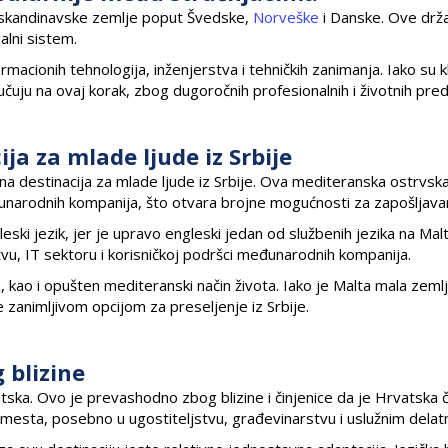
a skandinavske zemlje poput Švedske,
Norveške
i Danske. Ove drž
jalni sistem.
rmacionih tehnologija, inženjerstva i tehničkih zanimanja. Iako su k
čuju na ovaj korak, zbog dugoročnih profesionalnih i životnih pred
ja za mlade ljude iz Srbije
na destinacija za mlade ljude iz Srbije. Ova mediteranska ostrvsk
eđunarodnih kompanija, što otvara brojne mogućnosti za zapošljava
i jezik, jer je upravo engleski jedan od službenih jezika na Malti.
stvu, IT sektoru i korisničkoj podršci međunarodnih kompanija.
, kao i opušten mediteranski način života. Iako je Malta mala zemlj
e zanimljivom opcijom za preseljenje iz Srbije.
g blizine
atska. Ovo je prevashodno zbog blizine i činjenice da je Hrvatska č
nih mesta, posebno u ugostiteljstvu, građevinarstvu i uslužnim dela