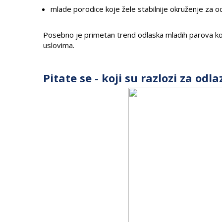
mlade porodice koje žele stabilnije okruženje za o
Posebno je primetan trend odlaska mladih parova koj
uslovima.
Pitate se - koji su razlozi za od