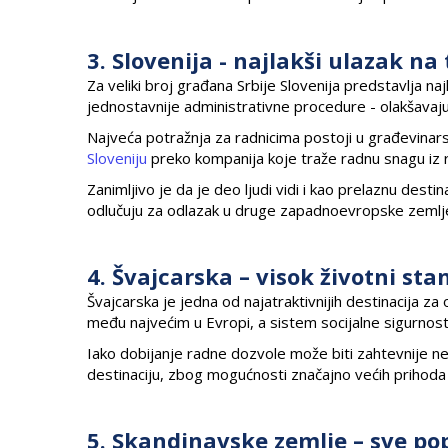
3. Slovenija - najlakši ulazak na
Za veliki broj građana Srbije Slovenija predstavlja najla
jednostavnije administrativne procedure - olakšavaju
Najveća potražnja za radnicima postoji u građevinarst
Sloveniju
preko kompanija koje traže radnu snagu iz 
Zanimljivo je da je deo ljudi vidi i kao prelaznu desti
odlučuju za odlazak u druge zapadnoevropske zemlj
4. Švajcarska – visok životni st
Švajcarska je jedna od najatraktivnijih destinacija za 
među najvećim u Evropi, a sistem socijalne sigurnost
Iako dobijanje radne dozvole može biti zahtevnije neg
destinaciju, zbog mogućnosti značajno većih prihoda i
5. Skandinavske zemlje – sve p