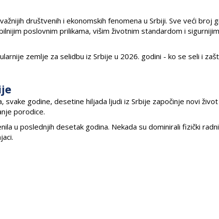
važnijih društvenih i ekonomskih fenomena u Srbiji. Sve veći broj 
bilnijim poslovnim prilikama, višim životnim standardom i sigurniji
nije zemlje za selidbu iz Srbije u 2026. godini - ko se seli i zašt
ije
svake godine, desetine hiljada ljudi iz Srbije započinje novi život
janje porodice.
nila u poslednjih desetak godina. Nekada su dominirali fizički radnic
jaci.