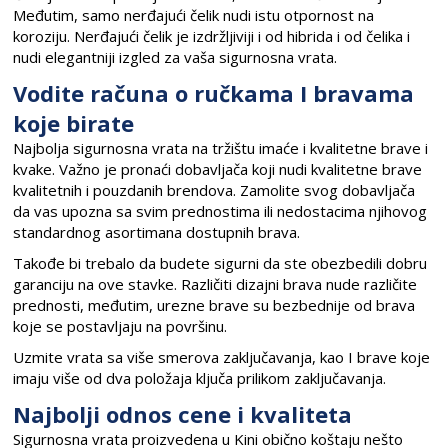
Međutim, samo nerđajući čelik nudi istu otpornost na
koroziju. Nerđajući čelik je izdržljiviji i od hibrida i od čelika i
nudi elegantniji izgled za vaša sigurnosna vrata.
Vodite računa o ručkama I bravama
koje birate
Najbolja sigurnosna vrata na tržištu imaće i kvalitetne brave i
kvake. Važno je pronaći dobavljača koji nudi kvalitetne brave
kvalitetnih i pouzdanih brendova. Zamolite svog dobavljača
da vas upozna sa svim prednostima ili nedostacima njihovog
standardnog asortimana dostupnih brava.
Takođe bi trebalo da budete sigurni da ste obezbedili dobru
garanciju na ove stavke. Različiti dizajni brava nude različite
prednosti, međutim, urezne brave su bezbednije od brava
koje se postavljaju na površinu.
Uzmite vrata sa više smerova zaključavanja, kao I brave koje
imaju više od dva položaja ključa prilikom zaključavanja.
Najbolji odnos cene i kvaliteta
Sigurnosna vrata proizvedena u Kini obično koštaju nešto