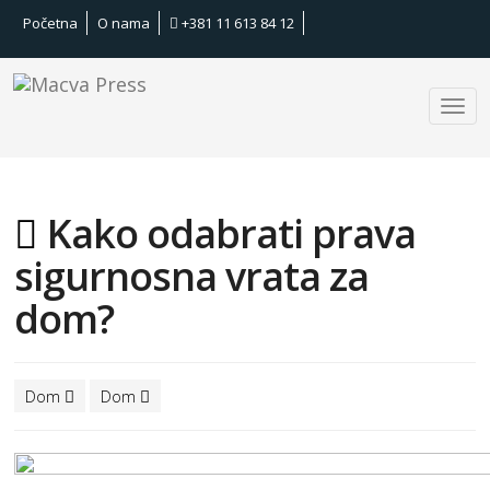
Početna
O nama
+381 11 613 84 12
Kako odabrati prava
sigurnosna vrata za
dom?
Dom
Dom