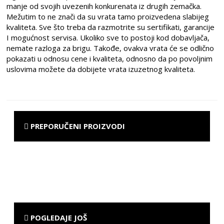
manje od svojih uvezenih konkurenata iz drugih zemačka.
Mežutim to ne znači da su vrata tamo proizvedena slabijeg
kvaliteta. Sve što treba da razmotrite su sertifikati, garancije
I mogućnost servisa. Ukoliko sve to postoji kod dobavljača,
nemate razloga za brigu. Takođe, ovakva vrata će se odlično
pokazati u odnosu cene i kvaliteta, odnosno da po povoljnim
uslovima možete da dobijete vrata izuzetnog kvaliteta.
PREPORUČENI PROIZVODI
POGLEDAJE JOŠ