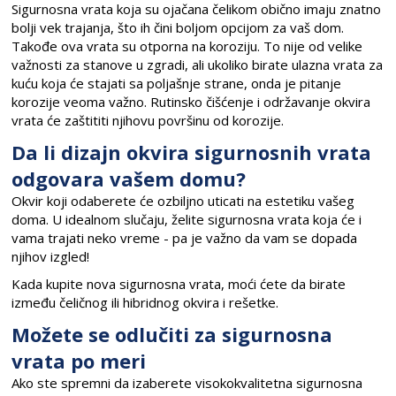
Sigurnosna vrata koja su ojačana čelikom obično imaju znatno
bolji vek trajanja, što ih čini boljom opcijom za vaš dom.
Takođe ova vrata su otporna na koroziju. To nije od velike
važnosti za stanove u zgradi, ali ukoliko birate ulazna vrata za
kuću koja će stajati sa poljašnje strane, onda je pitanje
korozije veoma važno. Rutinsko čišćenje i održavanje okvira
vrata će zaštititi njihovu površinu od korozije.
Da li dizajn okvira sigurnosnih vrata
odgovara vašem domu?
Okvir koji odaberete će ozbiljno uticati na estetiku vašeg
doma. U idealnom slučaju, želite sigurnosna vrata koja će i
vama trajati neko vreme - pa je važno da vam se dopada
njihov izgled!
Kada kupite nova sigurnosna vrata, moći ćete da birate
između čeličnog ili hibridnog okvira i rešetke.
Možete se odlučiti za sigurnosna
vrata po meri
Ako ste spremni da izaberete visokokvalitetna sigurnosna