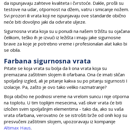
da ispunjavaju zahteve kvaliteta i čvrstoće. Dakle, prošli su
testove na udar, otpornost na džem, vatru i smicanje nožem.
Svi prozori ili vrata koji ne ispunjavaju ove standarde obično
neće biti dovoljno jaki da odvrate uljeze.
Sigurnosna vrata koja su u ponudi na našem tržištu su ojačana
čelikom, teško ih je izvući iz ležišta i imaju jake sigurnosne
brave za koje je potrebno vreme i profesionalan alat kako bi
se obila.
Farbana sigurnosna vrata
Pitate se koja vrata su bolja da li ona vrata koja su
premazana zaštitnim slojem ili ofarbana. Ona će imati sličan
spoljašnji izgled, ali je pitanje kakva su po pitanju sigurnosti I
izolacije. Pa, zašto je ovo tako veliko razmatranje?
Boja obično ne podnosi vreme na vrelom suncu i nije otporna
na toplotu. U tim toplijim mesecima, vaš okvir vrata će biti
izložen svim spoljašnjim elementima - tako da, ako su vaša
vrata ofarbana, verovatno će se istrošiti brže od onih koji su
presvučeni zaštitnim slojem, upozoravaju iz kompanije
Altimax Haus
.