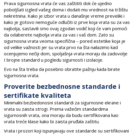
Prava sigurnosna vrata će vas zaštititi dok će ujedno
poboljšati izgled vašeg doma i dodati mu vrednost na tržištu
nekretnina. Kako je izbor vrata u današnje vreme preveliki i
kako je gotovo nemoguće odlučiti iz prve koja vrata su za vas
najbolja, sastavili smo ovaj zgodan vodič koji će vam pomoći
da odaberete najbolja vrata za vas i vaš dom. Zato su
sigurnosna vrata veoma specifična – pored estetike koja je
od velike važnosti jer su vrata prvo na šta nailazimo kad
ocenjujemo nečiji dom, spoljašnja vrata moraju da zadovolje
I brojne standard u pogledu sigurnosti i izolacije.
Evo na šta treba da posebno obratite pažnju kada birate
sigurnosna vrata.
Proverite bezbednosne standarde i
sertifikate kvaliteta
Minimalni bezbedonosni standardi za sigurnosne ekrane i
vrata su zaista strogi. Prema važećim standardima
sigurnosnih vrata, ona moraju da budu sertifikovana kao
vrata treće klase kako bi zaista pruđala zaštitu.
Vrata i prozori koji ispunjavaju ove standarde su sertifikovani