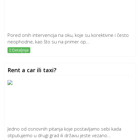
Pored onih intervencija na oku, koje su korektivne i često
neophodne, kao što su na primer op...
Detaljnije
Rent a car ili taxi?
Jedno od osnovnih pitanja koje postavljamo sebi kada
otputujemo u drugi grad ili državu jeste vezano...