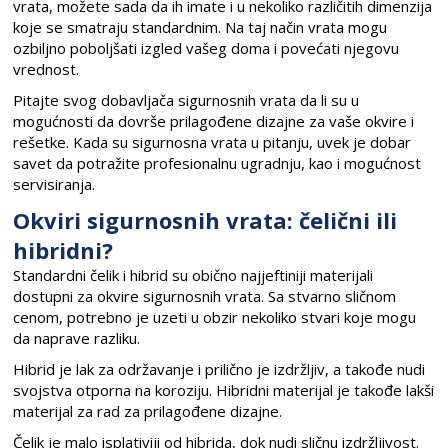
vrata, možete sada da ih imate i u nekoliko različitih dimenzija
koje se smatraju standardnim. Na taj način vrata mogu
ozbiljno poboljšati izgled vašeg doma i povećati njegovu
vrednost.
Pitajte svog dobavljača sigurnosnih vrata da li su u
mogućnosti da dovrše prilagođene dizajne za vaše okvire i
rešetke. Kada su sigurnosna vrata u pitanju, uvek je dobar
savet da potražite profesionalnu ugradnju, kao i mogućnost
servisiranja.
Okviri sigurnosnih vrata: čelični ili
hibridni?
Standardni čelik i hibrid su obično najjeftiniji materijali
dostupni za okvire sigurnosnih vrata. Sa stvarno sličnom
cenom, potrebno je uzeti u obzir nekoliko stvari koje mogu
da naprave razliku.
Hibrid je lak za održavanje i prilično je izdržljiv, a takođe nudi
svojstva otporna na koroziju. Hibridni materijal je takođe lakši
materijal za rad za prilagođene dizajne.
Čelik je malo isplativiji od hibrida, dok nudi sličnu izdržljivost.