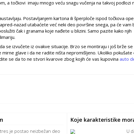
om, a točkovi
imaju mnogo veću snagu vučenja na takvoj podlozi 
tavljaju. Postavljanjem kartona ili šperploče ispod točkova ope
napred-nazad utabaćete već neki deo površine snega, pa će vam bi
lužiti čak i granama koje nađete u blizini. Samo pazite kako njih
imariju.
da se izvučete iz ovakve situacije. Brzo se montiraju i još brže se
e mirne glave i da ne radite ništa nepromišljeno. Ukoliko pokušate
te se da to ne stvori kvarove zbog kojih će vas kupovina
auto d
um
Koje karakteristike mor
tres je postao neizbežan deo
U d