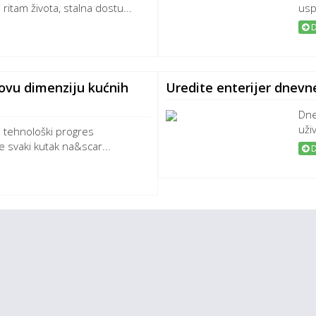
ritam života, stalna dostu...
usp
D
novu dimenziju kućnih
Uredite enterijer dnevn
Dne
uži
 tehnološki progres
 svaki kutak na&scar...
D