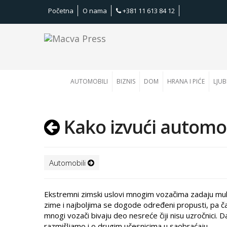
Početna
O nama
+381 11 613 84 12
AUTOMOBILI
BIZNIS
DOM
HRANA I PIĆE
LJUB
Kako izvući automob
Automobili
Ekstremni zimski uslovi mnogim vozačima zadaju muku. 
zime i najboljima se dogode određeni propusti, pa č
mnogi vozači bivaju deo nesreće čiji nisu uzročnici. D
razmišljamo i o drugim učesnicima u saobraćaju.