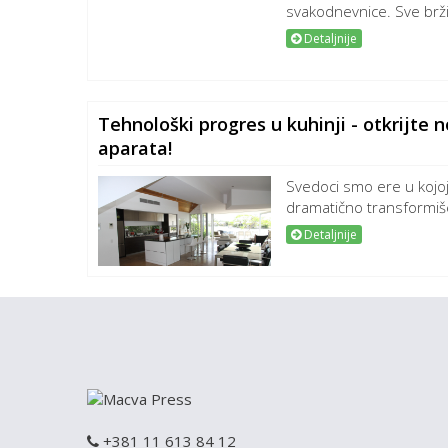
svakodnevnice. Sve brži 
Detaljnije
Tehnološki progres u kuhinji - otkrijte 
aparata!
Svedoci smo ere u kojoj
dramatično transformiše
Detaljnije
+381 11 613 84 12