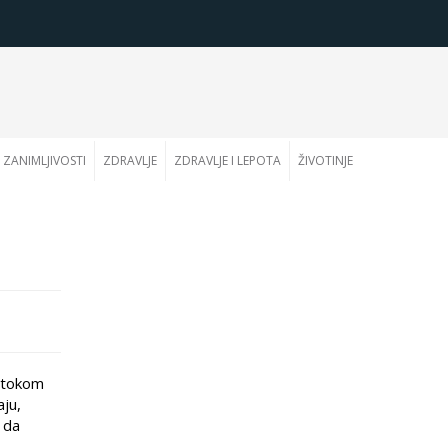
ZANIMLJIVOSTI
ZDRAVLJE
ZDRAVLJE I LEPOTA
ŽIVOTINJE
, tokom
aju,
e da