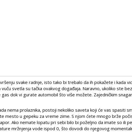
šenju svake radnje, isto tako bi trebalo da ih pokažete i kada vid
 za vuču svetla su tačka ovakvog događaja. Naravno, ukoliko ste bez
e gas dok vi gurate automobil što više možete. Zajedničkim snag
ada nema prolaznika, postoji nekoliko saveta koji će vas spasiti s
vate mesto u gepeku za vreme zime. S njom ćete mnogo brže počis
napor. Ako nemate lopatu pri sebi bilo bi poželjno da imate so ili p
erature mržnjenja vode ispod 0, što dovodi do njegovog momenta