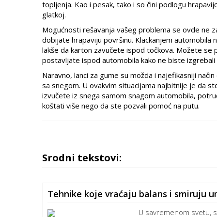
topljenja. Kao i pesak, tako i so čini podlogu hrapavij
glatkoj.
Mogućnosti rešavanja vašeg problema se ovde ne zaus
dobijate hrapaviju površinu. Klackanjem automobila 
lakše da karton zavučete ispod točkova. Možete se pos
postavljate ispod automobila kako ne biste izgrebali l
Naravno, lanci za gume su možda i najefikasniji način 
sa snegom. U ovakvim situacijama najbitnije je da st
izvučete iz snega samom snagom automobila, potrudi
koštati više nego da ste pozvali pomoć na putu.
Srodni tekstovi:
Tehnike koje vraćaju balans i smiruju 
U savremenom svetu, s