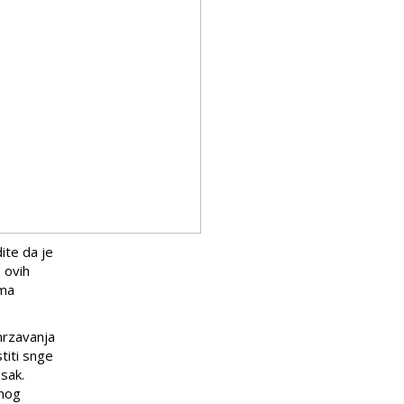
ite da je
 ovih
ama
mrzavanja
titi snge
esak.
lnog