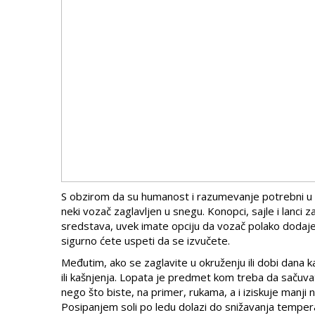
S obzirom da su humanost i razumevanje potrebni u vr
neki vozač zaglavljen u snegu. Konopci, sajle i lanci
sredstava, uvek imate opciju da vozač polako dodaj
sigurno ćete uspeti da se izvučete.
Međutim, ako se zaglavite u okruženju ili dobi dana k
ili kašnjenja. Lopata je predmet kom treba da saču
nego što biste, na primer, rukama, a i iziskuje manji 
Posipanjem soli po ledu dolazi do snižavanja temp