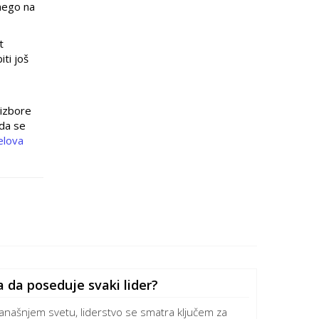
nego na
t
ti još
 izbore
 da se
elova
a da poseduje svaki lider?
anašnjem svetu, liderstvo se smatra ključem za