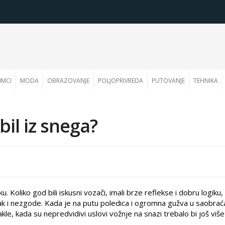
IMCI
MODA
OBRAZOVANJE
POLJOPRIVREDA
PUTOVANJE
TEHNIKA
il iz snega?
Koliko god bili iskusni vozači, imali brze reflekse i dobru logiku
ak i nezgode. Kada je na putu poledica i ogromna gužva u saobrać
akle, kada su nepredvidivi uslovi vožnje na snazi trebalo bi još viš