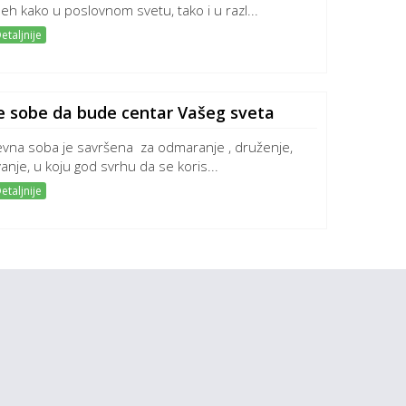
eh kako u poslovnom svetu, tako i u razl...
etaljnije
e sobe da bude centar Vašeg sveta
vna soba je savršena za odmaranje , druženje,
vanje, u koju god svrhu da se koris...
etaljnije