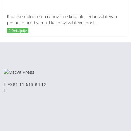
Kada se odlučite da renovirate kupatilo, jedan zahtevan
posao je pred vama. I kako svi zahtevni posl...
Detaljnije
+381 11 613 84 12