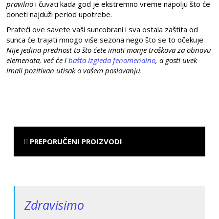
pravilno
i čuvati kada god je ekstremno vreme napolju što će
doneti najduži period upotrebe.
Prateći ove savete vaši suncobrani i sva ostala zaštita od
sunca će trajati mnogo više sezona nego što se to očekuje.
Nije jedina prednost to što ćete imati manje troškova za obnovu
elemenata, već će i
bašta izgleda fenomenalno
, a gosti uvek
imali pozitivan utisak o vašem poslovanju.
PREPORUČENI PROIZVODI
Zdravisimo