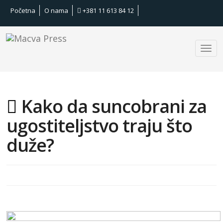
Početna
O nama
+381 11 613 84 12
Kako da suncobrani za
ugostiteljstvo traju što
duže?